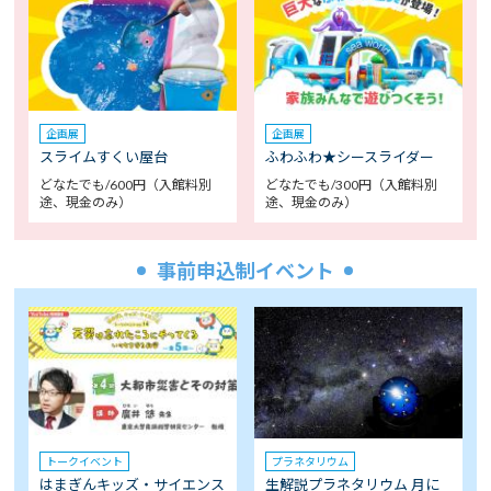
企画展
企画展
スライムすくい屋台
ふわふわ★シースライダー
どなたでも/600円（入館料別
どなたでも/300円（入館料別
途、現金のみ）
途、現金のみ）
事前申込制イベント
トークイベント
プラネタリウム
はまぎんキッズ・サイエンス
生解説プラネタリウム 月に