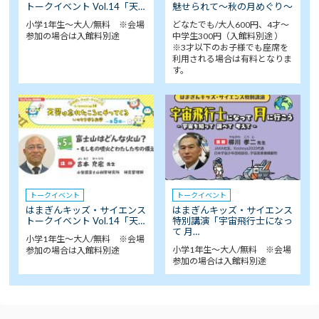
トークイベント Vol.14「天…
魅せられて～秋の月めぐり～
小学1年生～大人/無料 ※会場
どなたでも/大人600円、4才～
参加の場合は入館料別途
中学生300円（入館料別途 ）
※3才以下のお子様でも座席を
利用される場合は有料となりま
す。
トークイベント
トークイベント
はまぎんキッズ・サイエンス
はまぎんキッズ・サイエンス
トークイベント Vol.14「天…
特別講演「宇宙飛行士になっ
て 月…
小学1年生～大人/無料 ※会場
小学1年生～大人/無料 ※会場
参加の場合は入館料別途
参加の場合は入館料別途