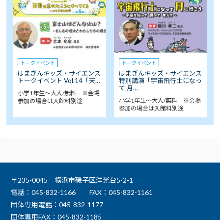
トークイベント
トークイベント
はまぎんキッズ・サイエンス
はまぎんキッズ・サイエンス
トークイベント Vol.14「天…
特別講演「宇宙飛行士になっ
て 月…
小学1年生～大人/無料 ※会場
小学1年生～大人/無料 ※会場
参加の場合は入館料別途
参加の場合は入館料別途
〒235-0045 横浜市磯子区洋光台5-2-1
電話：045-832-1166
FAX：045-832-1161
団体専用電話：045-832-1177
団体専用FAX：045-832-1185