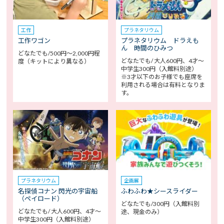
工作
プラネタリウム
工作ワゴン
プラネタリウム ドラえも
ん 時間のひみつ
どなたでも/500円～2,000円程
どなたでも/ 大人600円、4才～
度（キットにより異なる）
中学生300円（入館料別途）
※3才以下のお子様でも座席を
利用される場合は有料となりま
す。
プラネタリウム
企画展
名探偵コナン 閃光の宇宙船
ふわふわ★シースライダー
（ペイロード）
どなたでも/300円（入館料別
どなたでも/ 大人600円、4才～
途、現金のみ）
中学生300円（入館料別途）