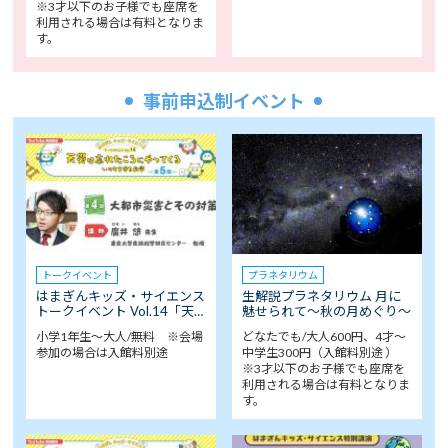
※3才以下のお子様でも座席を
利用される場合は有料となりま
す。
事前申込制イベント
トークイベント
プラネタリウム
はまぎんキッズ・サイエンス
生解説プラネタリウム 月に
トークイベント Vol.14「天…
魅せられて～秋の月めぐり～
小学1年生～大人/無料 ※会場
どなたでも/大人600円、4才～
参加の場合は入館料別途
中学生300円（入館料別途 ）
※3才以下のお子様でも座席を
利用される場合は有料となりま
す。