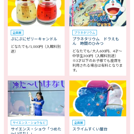
企画展
プラネタリウム
ぷにぷにゼリーキャンドル
プラネタリウム ドラえも
ん 時間のひみつ
どなたでも/1,000円（入館料別
どなたでも/ 大人600円、4才～
途）
中学生300円（入館料別途）
※3才以下のお子様でも座席を
利用される場合は有料となりま
す。
サイエンス・ショウなど
企画展
サイエンス・ショウ「つめた
スライムすくい屋台
～いはなし」