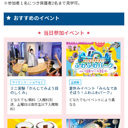
※参加者１名につき保護者2名まで見学可。
おすすめのイベント
当日参加イベント
サイエンス・ショウなど
企画展
ミニ実験「かんじてみよう目
夏休みイベント「みんなであ
のしくみ」
そぼう！ふわふわパーク」
どなたでも/無料（入館料別
どなたでも/イベントにより異
途、土曜日は高校生以下入館無
なる
料）