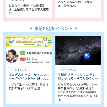
どなたでも/600円（入館料別
どなたでも/無料（入館料別
途、現金のみ）
途、土曜日は高校生以下入館無
料）
事前申込制イベント
トークイベント
プラネタリウム
はまぎんキッズ・サイエンス
生解説プラネタリウム 月に
トークイベント Vol.14「天…
魅せられて～秋の月めぐり～
小学1年生～大人/無料 ※会場
どなたでも/大人600円、4才～
参加の場合は入館料別途
中学生300円（入館料別途 ）
※3才以下のお子様でも座席を
利用される場合は有料となりま
す。