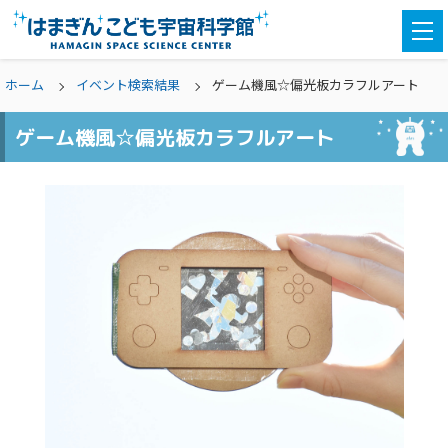
togg
navi
ホーム
イベント検索結果
ゲーム機風☆偏光板カラフルアート
ゲーム機風☆偏光板カラフルアート