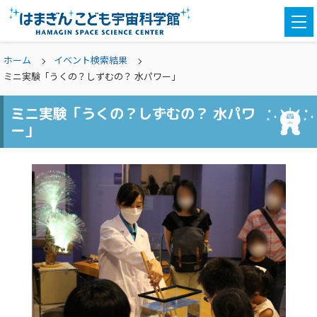
togg
navi
ホーム
イベント検索結果
ミニ実験「うくの？しずむの？ 水パワー」
ミニ実験「うくの？しずむの？ 水パワ
ー」