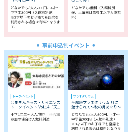
（ペイロード）
のしくみ」
どなたでも/ 大人600円、4才～
どなたでも/無料（入館料別
中学生300円（入館料別途）
途、土曜日は高校生以下入館無
※3才以下のお子様でも座席を
料）
利用される場合は有料となりま
す。
事前申込制イベント
トークイベント
プラネタリウム
はまぎんキッズ・サイエンス
生解説プラネタリウム 月に
トークイベント Vol.14「天…
魅せられて～秋の月めぐり～
小学1年生～大人/無料 ※会場
どなたでも/大人600円、4才～
参加の場合は入館料別途
中学生300円（入館料別途 ）
※3才以下のお子様でも座席を
利用される場合は有料となりま