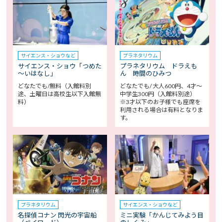
サイエンス・ショウなど
プラネタリウム
サイエンス・ショウ「つめた
プラネタリウム ドラえも
～いはなし」
ん 時間のひみつ
どなたでも/無料（入館料別
どなたでも/ 大人600円、4才～
途、土曜日は高校生以下入館無
中学生300円（入館料別途）
料）
※3才以下のお子様でも座席を
利用される場合は有料となりま
す。
プラネタリウム
サイエンス・ショウなど
名探偵コナン 閃光の宇宙船
ミニ実験「かんじてみよう目