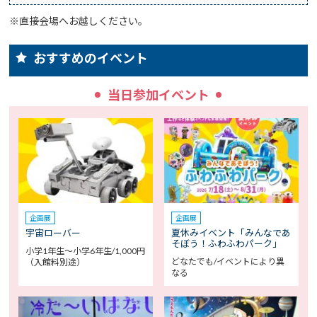
※直接会場へお越しください。
おすすめのイベント
当日参加イベント
企画展
企画展
宇宙ローバー
夏休みイベント「みんなであ
そぼう！ふわふわパーク」
小学1年生～小学6年生/1,000円
どなたでも/イベントにより異
（入館料別途）
なる