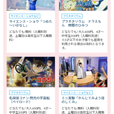
サイエンス・ショウなど
プラネタリウム
サイエンス・ショウ「つめた
プラネタリウム ドラえも
～いはなし」
ん 時間のひみつ
どなたでも/無料（入館料別
どなたでも/ 大人600円、4才～
途、土曜日は高校生以下入館無
中学生300円（入館料別途）
料）
※3才以下のお子様でも座席を
利用される場合は有料となりま
す。
プラネタリウム
サイエンス・ショウなど
名探偵コナン 閃光の宇宙船
ミニ実験「かんじてみよう目
（ペイロード）
のしくみ」
どなたでも/ 大人600円、4才～
どなたでも/無料（入館料別
中学生300円（入館料別途）
途、土曜日は高校生以下入館無