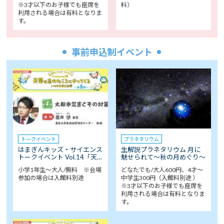
※3才以下のお子様でも座席を
料）
利用される場合は有料となりま
す。
事前申込制イベント
トークイベント
プラネタリウム
はまぎんキッズ・サイエンス
生解説プラネタリウム 月に
トークイベント Vol.14「天…
魅せられて～秋の月めぐり～
小学1年生～大人/無料 ※会場
どなたでも/大人600円、4才～
参加の場合は入館料別途
中学生300円（入館料別途 ）
※3才以下のお子様でも座席を
利用される場合は有料となりま
す。