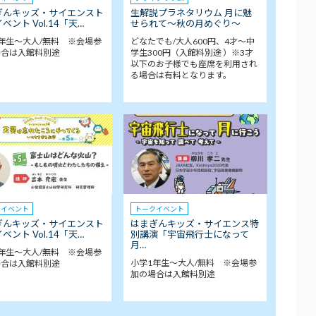
ぎんキッズ・サイエンスト
生解説プラネタリウム 月に魅
ベント Vol.14「天…
せられて～秋の月めぐり～
年生～大人/無料 ※会場参
どなたでも/大人600円、4才～中
場合は入館料別途
学生300円（入館料別途 ）※3才
以下のお子様でも座席を利用され
る場合は有料となります。
クイベント
トークイベント
ぎんキッズ・サイエンスト
はまぎんキッズ・サイエンス特
ベント Vol.14「天…
別講演「宇宙飛行士になって
月…
年生～大人/無料 ※会場参
小学1年生～大人/無料 ※会場参
場合は入館料別途
加の場合は入館料別途