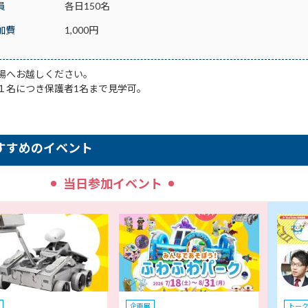
員
各日150名
加費
1,000円
場へお越しください。
１名につき保護者1名まで見学可。
すすめのイベント
当日参加イベント
企画展
トー