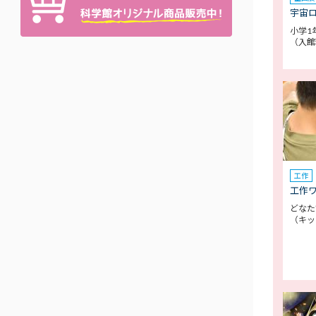
宇宙
小学1
（入館
工作
工作
どなたで
（キッ