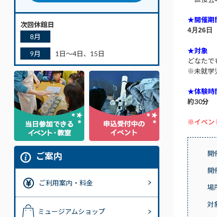
★開催期
次回休館日
4月26
8月
★対象
9月
1日～4日、15日
どなたで
※未就学
★体験時
約30
分
※イベン
開
ご案内
開
ご利用案内・料金
場
対
ミュージアムショップ