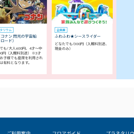
タリウム
企画展
コナン 閃光の宇宙船
ふわふわ★シースライダー
イロード）
どなたでも/300円（入館料別途、
でも/ 大人600円、4才～中
現金のみ）
00円（入館料別途） ※3才
お子様でも座席を利用され
は有料となります。
ご利用案内
フロアガイド
プラネタリ