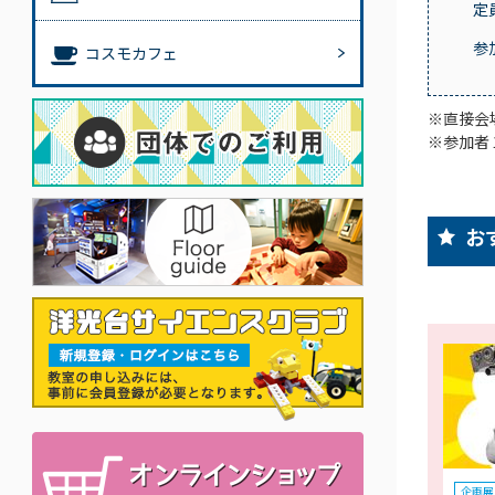
定
参
コスモカフェ
※直接会
※参加者
お
企画展