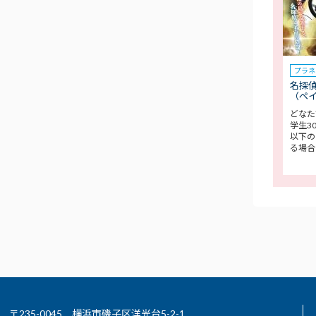
プラネ
名探偵
（ペ
どなた
学生3
以下の
る場合
〒235-0045 横浜市磯子区洋光台5-2-1