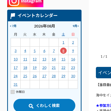
イベントカレンダー
2026年08月
< 7月
9月>
月
火
水
木
金
土
日
1
2
3
4
5
6
7
8
9
1
/
1
10
11
12
13
14
15
16
17
18
19
20
21
22
23
イベ
24
25
26
27
28
29
30
31
【当日自
休館日
海中をイ
くわしく検索
★参加方
・直接会