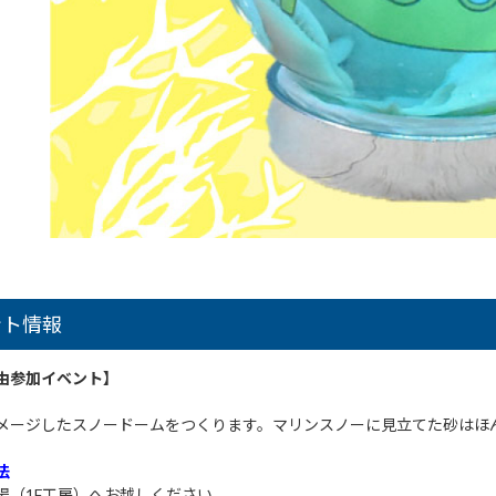
ント情報
由参加イベント】
メージしたスノードームをつくります。マリンスノーに見立てた砂はほ
法
場（1F工房）へお越しください。