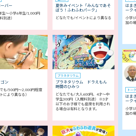
ローバー
夏休みイベント「みんなであそ
はま
ぼう！ふわふわパーク」
ークイ
年生～小学6年生/1,000円
どなたでも/イベントにより異なる
小学1
料別途）
加の
プラネタリウム
ワゴン
プラネタリウム ドラえもん
時間のひみつ
も/500円～2,000円程度
トー
どなたでも/ 大人600円、4才～中
トにより異なる）
はま
学生300円（入館料別途） ※3才
ークイ
以下のお子様でも座席を利用され
小学1
る場合は有料となります。
加の