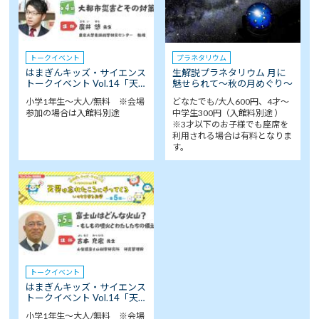
トークイベント
プラネタリウム
はまぎんキッズ・サイエンス
生解説プラネタリウム 月に
トークイベント Vol.14「天…
魅せられて～秋の月めぐり～
小学1年生～大人/無料 ※会場
どなたでも/大人600円、4才～
参加の場合は入館料別途
中学生300円（入館料別途 ）
※3才以下のお子様でも座席を
利用される場合は有料となりま
す。
トークイベント
はまぎんキッズ・サイエンス
トークイベント Vol.14「天…
小学1年生～大人/無料 ※会場