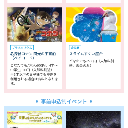
プラネタリウム
企画展
名探偵コナン 閃光の宇宙船
スライムすくい屋台
（ペイロード）
どなたでも/600円（入館料別
どなたでも/ 大人600円、4才～
途、現金のみ）
中学生300円（入館料別途）
※3才以下のお子様でも座席を
利用される場合は有料となりま
す。
事前申込制イベント