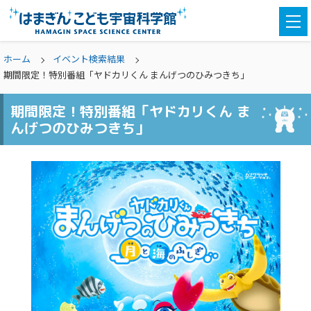
togg
navi
ホーム
イベント検索結果
期間限定！特別番組「ヤドカリくん まんげつのひみつきち」
期間限定！特別番組「ヤドカリくん ま
んげつのひみつきち」