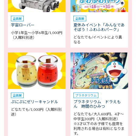
企画展
企画展
宇宙ローバー
夏休みイベント「みんなであ
そぼう！ふわふわパーク」
小学1年生～小学6年生/1,000円
どなたでも/イベントにより異
（入館料別途）
なる
企画展
プラネタリウム
ぷにぷにゼリーキャンドル
プラネタリウム ドラえも
ん 時間のひみつ
どなたでも/1,000円（入館料別
どなたでも/ 大人600円、4才～
途）
中学生300円（入館料別途）
※3才以下のお子様でも座席を
利用される場合は有料となりま
す。