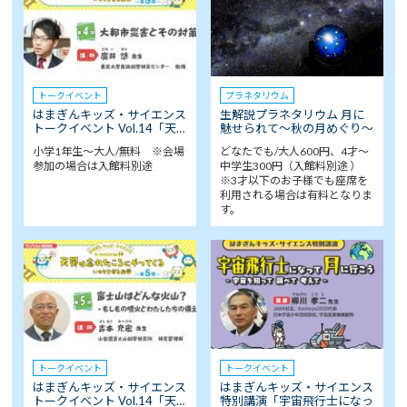
トークイベント
プラネタリウム
はまぎんキッズ・サイエンス
生解説プラネタリウム 月に
トークイベント Vol.14「天…
魅せられて～秋の月めぐり～
小学1年生～大人/無料 ※会場
どなたでも/大人600円、4才～
参加の場合は入館料別途
中学生300円（入館料別途 ）
※3才以下のお子様でも座席を
利用される場合は有料となりま
す。
トークイベント
トークイベント
はまぎんキッズ・サイエンス
はまぎんキッズ・サイエンス
トークイベント Vol.14「天…
特別講演「宇宙飛行士になっ