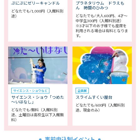
ぷにぷにゼリーキャンドル
プラネタリウム ドラえも
ん 時間のひみつ
どなたでも/1,000円（入館料別
どなたでも/ 大人600円、4才～
途）
中学生300円（入館料別途）
※3才以下のお子様でも座席を
利用される場合は有料となりま
す。
サイエンス・ショウなど
企画展
サイエンス・ショウ「つめた
スライムすくい屋台
～いはなし」
どなたでも/600円（入館料別
どなたでも/無料（入館料別
途、現金のみ）
途、土曜日は高校生以下入館無
料）
事前申込制イベント