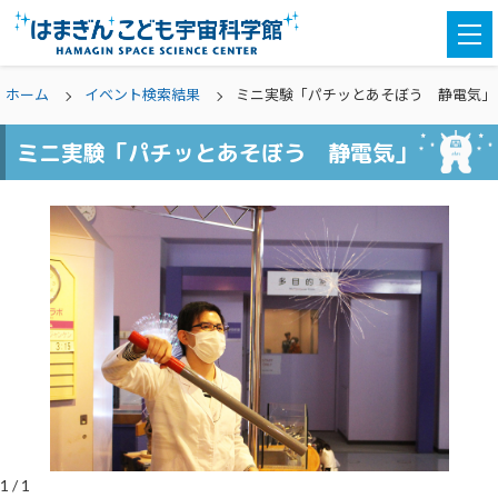
togg
navi
ホーム
イベント検索結果
ミニ実験「パチッとあそぼう 静電気」
ミニ実験「パチッとあそぼう 静電気」
1
/
1