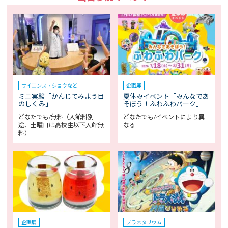
サイエンス・ショウなど
企画展
ミニ実験「かんじてみよう目
夏休みイベント「みんなであ
のしくみ」
そぼう！ふわふわパーク」
どなたでも/無料（入館料別
どなたでも/イベントにより異
途、土曜日は高校生以下入館無
なる
料）
企画展
プラネタリウム