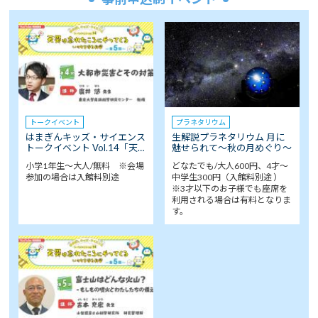
トークイベント
プラネタリウム
はまぎんキッズ・サイエンス
生解説プラネタリウム 月に
トークイベント Vol.14「天…
魅せられて～秋の月めぐり～
小学1年生～大人/無料 ※会場
どなたでも/大人600円、4才～
参加の場合は入館料別途
中学生300円（入館料別途 ）
※3才以下のお子様でも座席を
利用される場合は有料となりま
す。