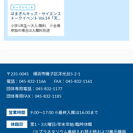
トークイベント
はまぎんキッズ・サイエンス
トークイベント Vol.14「天…
小学1年生～大人/無料 ※会場
参加の場合は入館料別途
〒235-0045 横浜市磯子区洋光台5-2-1
電話：045-832-1166
FAX：045-832-1161
団体専用電話：045-832-1177
団体専用FAX：045-832-1185
営業時間
9:00～17:00 ※最終入館は16:00まで
休館日
第1・3火曜日/年末年始/臨時休館
（※プラネタリウム番組入れ替え時および展示機器