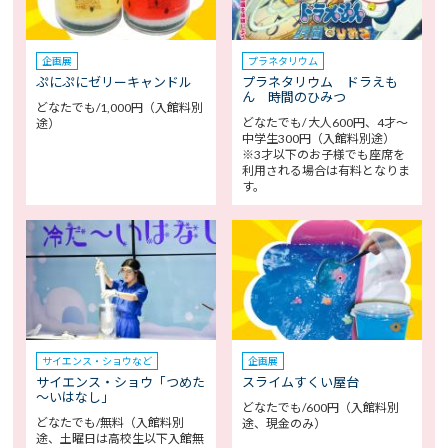
企画展
プラネタリウム
ぷにぷにゼリーキャンドル
プラネタリウム ドラえも
ん 時間のひみつ
どなたでも/1,000円（入館料別
どなたでも/ 大人600円、4才～
途）
中学生300円（入館料別途）
※3才以下のお子様でも座席を
利用される場合は有料となりま
す。
サイエンス・ショウなど
企画展
サイエンス・ショウ「つめた
スライムすくい屋台
～いはなし」
どなたでも/600円（入館料別
どなたでも/無料（入館料別
途、現金のみ）
途、土曜日は高校生以下入館無