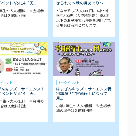
ベント Vol.14「天…
せられて～秋の月めぐり～
年生～大人/無料 ※会場参
どなたでも/大人600円、4才～中
場合は入館料別途
学生300円（入館料別途 ）※3才
以下のお子様でも座席を利用され
る場合は有料となります。
クイベント
トークイベント
ぎんキッズ・サイエンスト
はまぎんキッズ・サイエンス特
ベント Vol.14「天…
別講演「宇宙飛行士になって
月…
年生～大人/無料 ※会場参
小学1年生～大人/無料 ※会場参
場合は入館料別途
加の場合は入館料別途