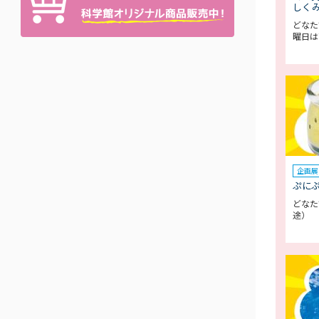
しく
どなた
曜日は
企画展
ぷに
どなた
途）