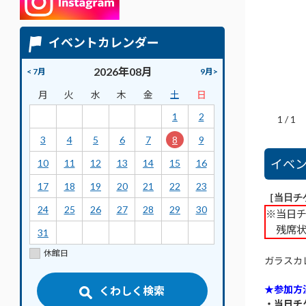
イベントカレンダー
2026年08月
< 7月
9月>
月
火
水
木
金
土
日
1
2
1
/
1
3
4
5
6
7
8
9
イベ
10
11
12
13
14
15
16
17
18
19
20
21
22
23
［当日チ
24
25
26
27
28
29
30
※当日
残席状
31
休館日
ガラスカ
★参加方
くわしく検索
・当日チ