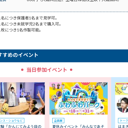
1名につき保護者1名まで見学可。
1名につき未就学児2名まで購入可。
1枚につき1名作製可能。
すすめのイベント
当日参加イベント
ンス・ショウなど
企画展
トー
実験「かんじてみよう目の
夏休みイベント「みんなであそ
はま