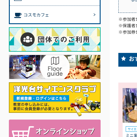
コスモカフェ
※参加者
※保護者
※参加券
お
サイエ
ミニ