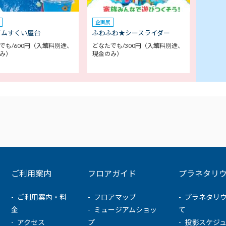
企画展
イムすくい屋台
ふわふわ★シースライダー
でも/600円（入館料別途、
どなたでも/300円（入館料別途、
み）
現金のみ）
ご利用案内
フロアガイド
プラネタリ
ご利用案内・料
フロアマップ
プラネタリ
金
ミュージアムショッ
て
アクセス
プ
投影スケジ