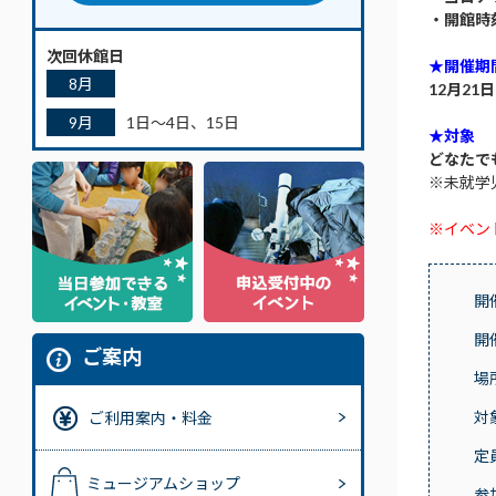
・開館時
次回休館日
★開催期
8月
12月21
9月
1日～4日、15日
★対象
どなたで
※未就学
※イベン
開
開
ご案内
場
対
ご利用案内・料金
定
ミュージアムショップ
参