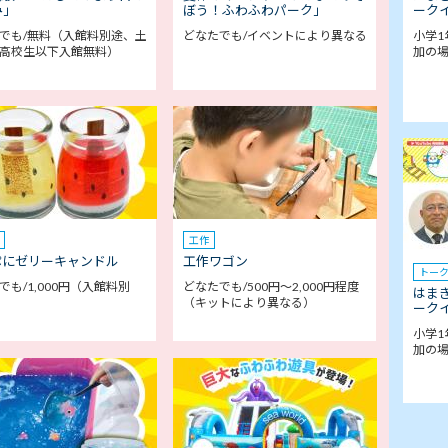
み」
ぼう！ふわふわパーク」
ークイ
でも/無料（入館料別途、土
どなたでも/イベントにより異なる
小学1
高校生以下入館無料）
加の
工作
ぷにゼリーキャンドル
工作ワゴン
トー
でも/1,000円（入館料別
どなたでも/500円～2,000円程度
はま
（キットにより異なる）
ークイ
小学1
加の