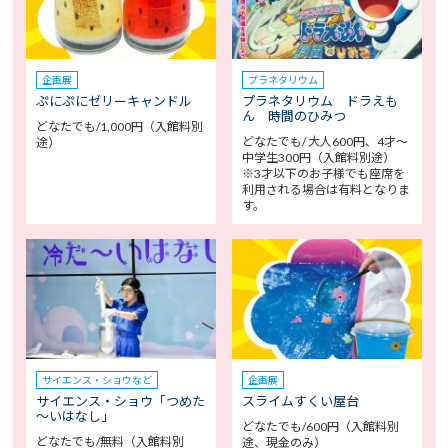
企画展
プラネタリウム
ぷにぷにゼリーキャンドル
プラネタリウム ドラえも
ん 時間のひみつ
どなたでも/1,000円（入館料別
どなたでも/ 大人600円、4才～
途）
中学生300円（入館料別途）
※3才以下のお子様でも座席を
利用される場合は有料となりま
す。
サイエンス・ショウなど
企画展
サイエンス・ショウ「つめた
スライムすくい屋台
～いはなし」
どなたでも/600円（入館料別
どなたでも/無料（入館料別
途、現金のみ）