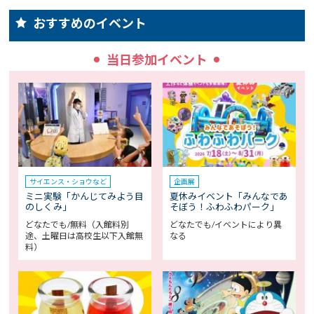
おすすめのイベント
当日参加イベント
サイエンス・ショウなど
企画展
ミニ実験「かんじてみよう目
夏休みイベント「みんなであ
のしくみ」
そぼう！ふわふわパーク」
どなたでも/無料（入館料別
どなたでも/イベントにより異
途、土曜日は高校生以下入館無
なる
料）