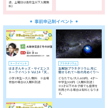
途、土曜日は高校生以下入館無
料）
事前申込制イベント
トークイベント
プラネタリウム
はまぎんキッズ・サイエンス
生解説プラネタリウム 月に
トークイベント Vol.14「天…
魅せられて～秋の月めぐり～
小学1年生～大人/無料 ※会場
どなたでも/大人600円、4才～
参加の場合は入館料別途
中学生300円（入館料別途 ）
※3才以下のお子様でも座席を
利用される場合は有料となりま
す。