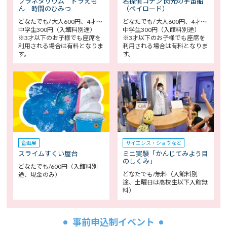
プラネタリウム ドラえも
名探偵コナン 閃光の宇宙船
ん 時間のひみつ
（ペイロード）
どなたでも/ 大人600円、4才～
どなたでも/ 大人600円、4才～
中学生300円（入館料別途）
中学生300円（入館料別途）
※3才以下のお子様でも座席を
※3才以下のお子様でも座席を
利用される場合は有料となりま
利用される場合は有料となりま
す。
す。
企画展
サイエンス・ショウなど
スライムすくい屋台
ミニ実験「かんじてみよう目
のしくみ」
どなたでも/600円（入館料別
どなたでも/無料（入館料別
途、現金のみ）
途、土曜日は高校生以下入館無
料）
事前申込制イベント