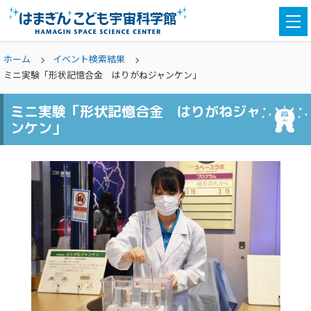
togg
navi
ホーム
イベント検索結果
ミニ実験「形状記憶合金 はりがねジャンケン」
ミニ実験「形状記憶合金 はりがねジャ
ンケン」