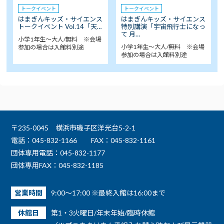
トークイベント
トークイベント
はまぎんキッズ・サイエンス
はまぎんキッズ・サイエンス
トークイベント Vol.14「天…
特別講演「宇宙飛行士になっ
て 月…
小学1年生～大人/無料 ※会場
小学1年生～大人/無料 ※会場
参加の場合は入館料別途
参加の場合は入館料別途
〒235-0045 横浜市磯子区洋光台5-2-1
電話：045-832-1166
FAX：045-832-1161
団体専用電話：045-832-1177
団体専用FAX：045-832-1185
営業時間
9:00～17:00 ※最終入館は16:00まで
休館日
第1・3火曜日/年末年始/臨時休館