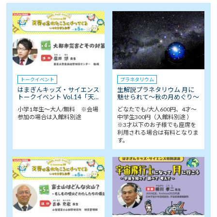
トークイベント
プラネタリウム
はまぎんキッズ・サイエンス
生解説プラネタリウム 月に
トークイベント Vol.14「天…
魅せられて～秋の月めぐり～
小学1年生～大人/無料 ※会場
どなたでも/大人600円、4才～
参加の場合は入館料別途
中学生300円（入館料別途 ）
※3才以下のお子様でも座席を
利用される場合は有料となりま
す。