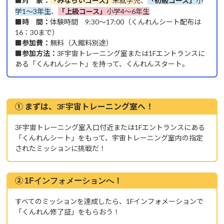
■対 象：
「
みならいコース」
未就学児
、
「
初級コース」
小
学1～3年生
、
「
上級コース」
小学4～6年生
■時 間：
体験時間 9:30～17:00（くんれんシート配布は
16：30まで）
■参加費：
無料（入館料別途）
■参加方法：
3F宇宙トレーニング室または1Fエントランスに
ある「くんれんシート」を持って、くんれんスタート。
① まずは、3F宇宙トレーニング室へ！
3F宇宙トレーニング室入口付近または1Fエントランスにある
「くんれんシート」をもって、宇宙トレーニング室内の指定
されたミッションに挑戦だ！
②
1Fインフォメーションへ！
すべてのミッションを達成したら、1Fインフォメーションで
「くんれん修了証」をもらおう！