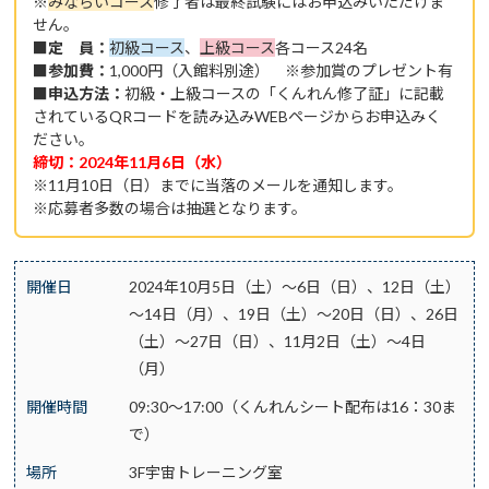
※
みならいコース
修了者は最終試験にはお申込みいただけま
せん。
■定 員：
初級コース
、
上級コース
各コース24名
■参加費：
1,000円（入館料別途） ※参加賞のプレゼント有
■申込方法：
初級・上級コースの「くんれん修了証」に記載
されているQRコードを読み込みWEBページからお申込みく
ださい。
締切：2024年11月6日（水）
※11月10日（日）までに当落のメールを通知します。
※応募者多数の場合は抽選となります。
開催日
2024年10月5日（土）～6日（日）、12日（土）
～14日（月）、19日（土）～20日（日）、26日
（土）～27日（日）、11月2日（土）～4日
（月）
開催時間
09:30～17:00（くんれんシート配布は16：30ま
で）
場所
3F宇宙トレーニング室