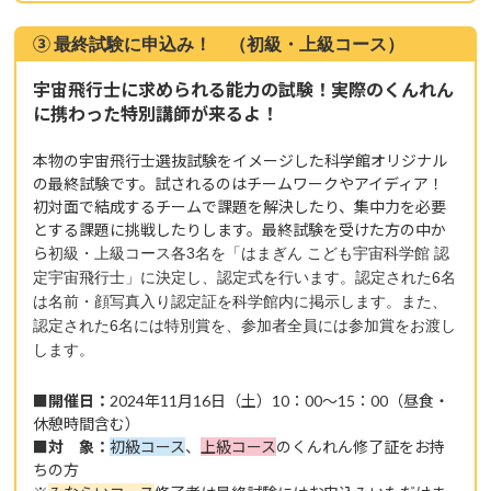
③
最終試
験に申
込み！ （初級・上級コース）
宇宙飛行士に求められる能力の試験！
実際のくんれん
に携わった特別講師が来るよ！
本物の宇宙飛行士選抜試験をイメージした科学館オリジナル
の最終試験です。試されるのはチームワークやアイディア！
初対面で結成するチームで課題を解決したり、集中力を必要
とする課題に挑戦したりします。最終試験を受けた方の中か
ら
初級・上級コース各3名を「はまぎん こども宇宙科学館 認
定宇宙飛行士」に決定し、認定式を行います。認定された6名
は
名前・顔写真入り認定証を科学館内に掲示します。また、
認定された6名には特別賞を、参加者全員には参加賞をお渡し
します。
■開催日：
2024年11月16日（土）10：00～15：00（昼食・
休憩時間含む）
■対 象：
初級コース
、
上級コース
のくんれん修了証をお持
ちの方