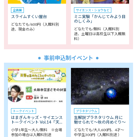
企画展
サイエンス・ショウなど
スライムすくい屋台
ミニ実験「かんじてみよう目
のしくみ」
どなたでも/600円（入館料別
どなたでも/無料（入館料別
途、現金のみ）
途、土曜日は高校生以下入館無
料）
事前申込制イベント
トークイベント
プラネタリウム
はまぎんキッズ・サイエンス
生解説プラネタリウム 月に
トークイベント Vol.14「天…
魅せられて～秋の月めぐり～
小学1年生～大人/無料 ※会場
どなたでも/大人600円、4才～
参加の場合は入館料別途
中学生300円（入館料別途 ）