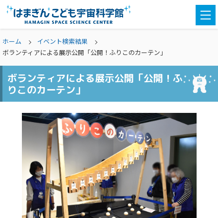
togg
navi
ホーム
イベント検索結果
ボランティアによる展示公開「公開！ふりこのカーテン」
ボランティアによる展示公開「公開！ふ
りこのカーテン」