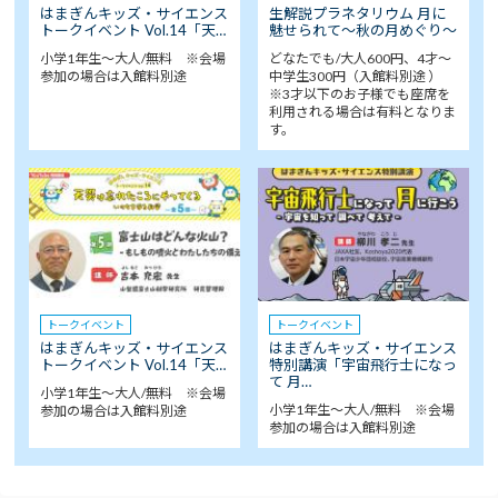
はまぎんキッズ・サイエンス
生解説プラネタリウム 月に
トークイベント Vol.14「天…
魅せられて～秋の月めぐり～
小学1年生～大人/無料 ※会場
どなたでも/大人600円、4才～
参加の場合は入館料別途
中学生300円（入館料別途 ）
※3才以下のお子様でも座席を
利用される場合は有料となりま
す。
トークイベント
トークイベント
はまぎんキッズ・サイエンス
はまぎんキッズ・サイエンス
トークイベント Vol.14「天…
特別講演「宇宙飛行士になっ
て 月…
小学1年生～大人/無料 ※会場
小学1年生～大人/無料 ※会場
参加の場合は入館料別途
参加の場合は入館料別途