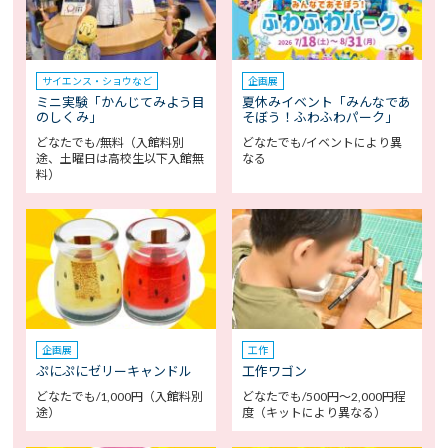
サイエンス・ショウなど
企画展
ミニ実験「かんじてみよう目
夏休みイベント「みんなであ
のしくみ」
そぼう！ふわふわパーク」
どなたでも/無料（入館料別
どなたでも/イベントにより異
途、土曜日は高校生以下入館無
なる
料）
企画展
工作
ぷにぷにゼリーキャンドル
工作ワゴン
どなたでも/1,000円（入館料別
どなたでも/500円～2,000円程
途）
度（キットにより異なる）