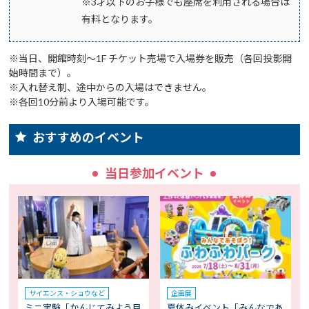
※3才以下のお子様でも座席を利用される場合は
有料となります。
※当日、開館時刻～1F チケット売場で入場券を販売（各回投影開
始時間まで）。
※入れ替え制、途中からの入場はできません。
※各回10分前より入場可能です。
おすすめのイベント
当日参加イベント
サイエンス・ショウなど
企画展
ミニ実験「かんじてみよう目
夏休みイベント「みんなであ