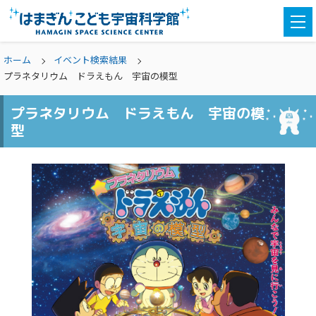
togg
navi
ホーム
イベント検索結果
プラネタリウム ドラえもん 宇宙の模型
プラネタリウム ドラえもん 宇宙の模
型