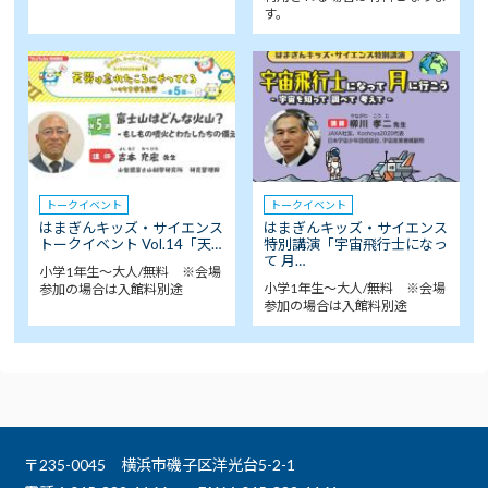
す。
トークイベント
トークイベント
はまぎんキッズ・サイエンス
はまぎんキッズ・サイエンス
トークイベント Vol.14「天…
特別講演「宇宙飛行士になっ
て 月…
小学1年生～大人/無料 ※会場
小学1年生～大人/無料 ※会場
参加の場合は入館料別途
参加の場合は入館料別途
〒235-0045 横浜市磯子区洋光台5-2-1