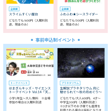
企画展
企画展
スライムすくい屋台
ふわふわ★シースライダー
どなたでも/600円（入館料別
どなたでも/300円（入館料別
途、現金のみ）
途、現金のみ）
事前申込制イベント
トークイベント
プラネタリウム
はまぎんキッズ・サイエンス
生解説プラネタリウム 月に
トークイベント Vol.14「天…
魅せられて～秋の月めぐり～
小学1年生～大人/無料 ※会場
どなたでも/大人600円、4才～
参加の場合は入館料別途
中学生300円（入館料別途 ）
※3才以下のお子様でも座席を
利用される場合は有料となりま