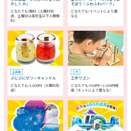
のしくみ」
そぼう！ふわふわパーク」
どなたでも/無料（入館料別
どなたでも/イベントにより異
途、土曜日は高校生以下入館無
なる
料）
企画展
工作
ぷにぷにゼリーキャンドル
工作ワゴン
どなたでも/1,000円（入館料別
どなたでも/500円～2,000円程
途）
度（キットにより異なる）