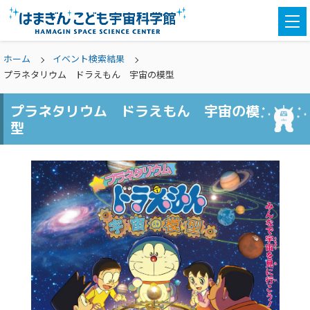
togg
navi
ホーム
イベント検索結果
プラネタリウム ドラえもん 宇宙の模型
プラネタリウム ドラえもん 宇宙の模
型