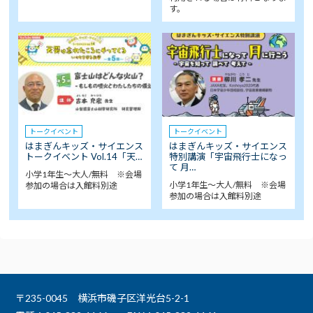
す。
トークイベント
トークイベント
はまぎんキッズ・サイエンス
はまぎんキッズ・サイエンス
トークイベント Vol.14「天…
特別講演「宇宙飛行士になっ
て 月…
小学1年生～大人/無料 ※会場
小学1年生～大人/無料 ※会場
参加の場合は入館料別途
参加の場合は入館料別途
〒235-0045 横浜市磯子区洋光台5-2-1