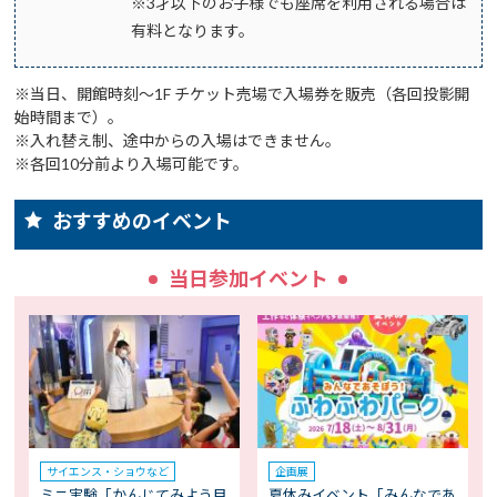
※3才以下のお子様でも座席を利用される場合は
有料となります。
※当日、開館時刻～1F チケット売場で入場券を販売（各回投影開
始時間まで）。
※入れ替え制、途中からの入場はできません。
※各回10分前より入場可能です。
おすすめのイベント
当日参加イベント
サイエンス・ショウなど
企画展
ミニ実験「かんじてみよう目
夏休みイベント「みんなであ