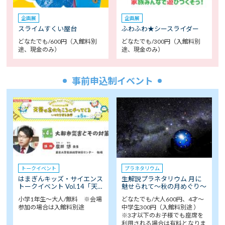
企画展
企画展
スライムすくい屋台
ふわふわ★シースライダー
どなたでも/600円（入館料別
どなたでも/300円（入館料別
途、現金のみ）
途、現金のみ）
事前申込制イベント
トークイベント
プラネタリウム
はまぎんキッズ・サイエンス
生解説プラネタリウム 月に
トークイベント Vol.14「天…
魅せられて～秋の月めぐり～
小学1年生～大人/無料 ※会場
どなたでも/大人600円、4才～
参加の場合は入館料別途
中学生300円（入館料別途 ）
※3才以下のお子様でも座席を
利用される場合は有料となりま