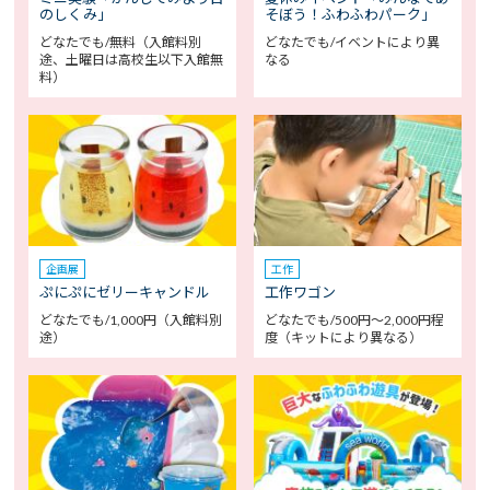
のしくみ」
そぼう！ふわふわパーク」
どなたでも/無料（入館料別
どなたでも/イベントにより異
途、土曜日は高校生以下入館無
なる
料）
企画展
工作
ぷにぷにゼリーキャンドル
工作ワゴン
どなたでも/1,000円（入館料別
どなたでも/500円～2,000円程
途）
度（キットにより異なる）