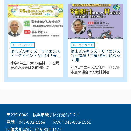
トークイベント
トークイベント
はまぎんキッズ・サイエンス
はまぎんキッズ・サイエンス
トークイベント Vol.14「天…
特別講演「宇宙飛行士になっ
て 月…
小学1年生～大人/無料 ※会場
小学1年生～大人/無料 ※会場
参加の場合は入館料別途
参加の場合は入館料別途
〒235-0045 横浜市磯子区洋光台5-2-1
電話：045-832-1166
FAX：045-832-1161
団体専用電話：045-832-1177