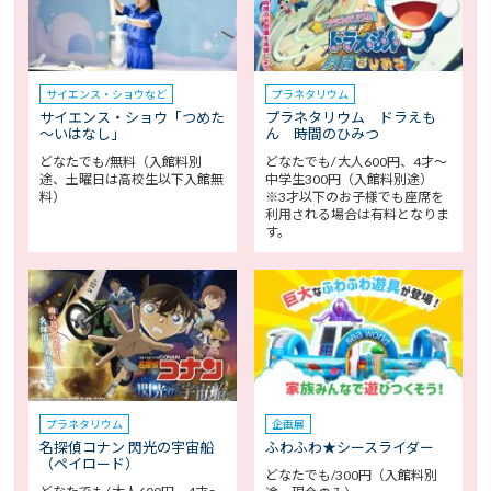
サイエンス・ショウなど
プラネタリウム
サイエンス・ショウ「つめた
プラネタリウム ドラえも
～いはなし」
ん 時間のひみつ
どなたでも/無料（入館料別
どなたでも/ 大人600円、4才～
途、土曜日は高校生以下入館無
中学生300円（入館料別途）
料）
※3才以下のお子様でも座席を
利用される場合は有料となりま
す。
プラネタリウム
企画展
名探偵コナン 閃光の宇宙船
ふわふわ★シースライダー
（ペイロード）
どなたでも/300円（入館料別