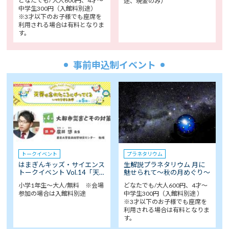
どなたでも/ 大人600円、4才～
途、現金のみ）
中学生300円（入館料別途）
※3才以下のお子様でも座席を
利用される場合は有料となりま
す。
事前申込制イベント
トークイベント
プラネタリウム
はまぎんキッズ・サイエンス
生解説プラネタリウム 月に
トークイベント Vol.14「天…
魅せられて～秋の月めぐり～
小学1年生～大人/無料 ※会場
どなたでも/大人600円、4才～
参加の場合は入館料別途
中学生300円（入館料別途 ）
※3才以下のお子様でも座席を
利用される場合は有料となりま
す。