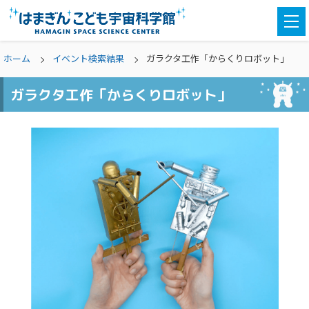
togg
navi
ホーム
イベント検索結果
ガラクタ工作「からくりロボット」
ガラクタ工作「からくりロボット」