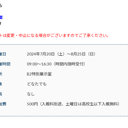
も
間
分
トは変更・中止になる場合がございますのでご了承ください。
催日
2024年7月20日（土）～8月25日（日）
催時間
09:00～16:30（時間内随時受付）
所
B2特別展示室
象
どなたでも
員
なし
加費
500円（入館料別途、土曜日は高校生以下入館無料）