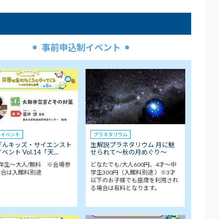
事前申込制イベント
クイベント
プラネタリウム
ぎんキッズ・サイエンスト
生解説プラネタリウム 月に魅
ベント Vol.14「天…
せられて～秋の月めぐり～
年生～大人/無料 ※会場参
どなたでも/大人600円、4才～中
場合は入館料別途
学生300円（入館料別途 ）※3才
以下のお子様でも座席を利用され
る場合は有料となります。