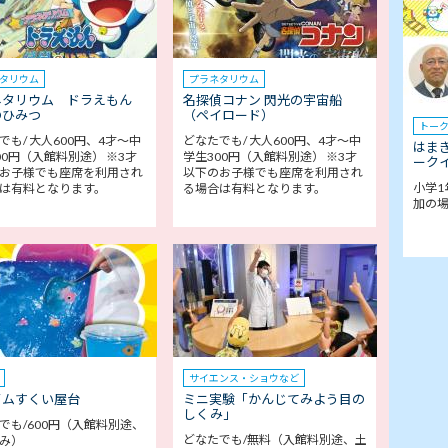
タリウム
プラネタリウム
ネタリウム ドラえもん
名探偵コナン 閃光の宇宙船
のひみつ
（ペイロード）
トー
でも/ 大人600円、4才～中
どなたでも/ 大人600円、4才～中
はま
00円（入館料別途） ※3才
学生300円（入館料別途） ※3才
ークイ
お子様でも座席を利用され
以下のお子様でも座席を利用され
小学1
は有料となります。
る場合は有料となります。
加の
サイエンス・ショウなど
イムすくい屋台
ミニ実験「かんじてみよう目の
しくみ」
でも/600円（入館料別途、
どなたでも/無料（入館料別途、土
み）