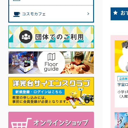
お
コスモカフェ
企画展
宇宙
小学1
（入館