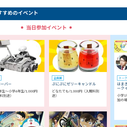
すすめのイベント
当日参加イベント
企画展
トー
ローバー
ぷにぷにゼリーキャンドル
はま
ークイ
年生～小学6年生/1,000円
どなたでも/1,000円（入館料別
小学1
料別途）
途）
加の