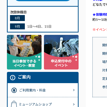
どなたで
次回休館日
★体験時
8月
約5～10
9月
1日～4日、15日
※イベン
開
開
場
対
ご案内
定
参
ご利用案内・料金
ミュージアムショップ