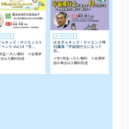
クイベント
トークイベント
ぎんキッズ・サイエンスト
はまぎんキッズ・サイエンス特
ベント Vol.14「天…
別講演「宇宙飛行士になって
月…
年生～大人/無料 ※会場参
小学1年生～大人/無料 ※会場参
場合は入館料別途
加の場合は入館料別途