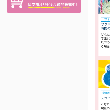
プラネ
プラ
時間
どなた
学生3
以下の
る場合
企画展
スラ
どなた
現金の