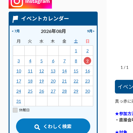
イベントカレンダー
2026年08月
< 7月
9月>
月
火
水
木
金
土
日
1
2
3
4
5
6
7
8
9
1
/
1
10
11
12
13
14
15
16
17
18
19
20
21
22
23
イベ
24
25
26
27
28
29
30
真っ赤に
31
休館日
★参加方
・直接会
くわしく検索
★対象