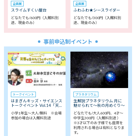
企画展
企画展
スライムすくい屋台
ふわふわ★シースライダー
どなたでも/600円（入館料別
どなたでも/300円（入館料別
途、現金のみ）
途、現金のみ）
事前申込制イベント
トークイベント
プラネタリウム
はまぎんキッズ・サイエンス
生解説プラネタリウム 月に
トークイベント Vol.14「天…
魅せられて～秋の月めぐり～
小学1年生～大人/無料 ※会場
どなたでも/大人600円、4才～
参加の場合は入館料別途
中学生300円（入館料別途 ）
※3才以下のお子様でも座席を
利用される場合は有料となりま
す。