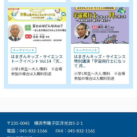
トークイベント
トークイベント
はまぎんキッズ・サイエンス
はまぎんキッズ・サイエンス
トークイベント Vol.14「天…
特別講演「宇宙飛行士になっ
て 月…
小学1年生～大人/無料 ※会場
小学1年生～大人/無料 ※会場
参加の場合は入館料別途
参加の場合は入館料別途
〒235-0045 横浜市磯子区洋光台5-2-1
電話：045-832-1166
FAX：045-832-1161