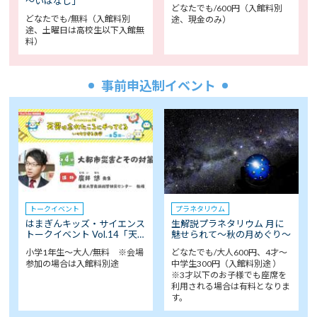
～いはなし」
どなたでも/600円（入館料別
どなたでも/無料（入館料別
途、現金のみ）
途、土曜日は高校生以下入館無
料）
事前申込制イベント
トークイベント
プラネタリウム
はまぎんキッズ・サイエンス
生解説プラネタリウム 月に
トークイベント Vol.14「天…
魅せられて～秋の月めぐり～
小学1年生～大人/無料 ※会場
どなたでも/大人600円、4才～
参加の場合は入館料別途
中学生300円（入館料別途 ）
※3才以下のお子様でも座席を
利用される場合は有料となりま
す。