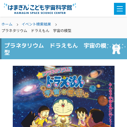
togg
navi
ホーム
イベント検索結果
プラネタリウム ドラえもん 宇宙の模型
プラネタリウム ドラえもん 宇宙の模
型