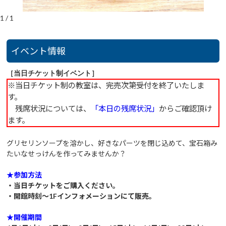
1
/
1
イベント情報
［当日チケット制イベント］
※当日チケット制の教室は、完売次第受付を終了いたしま
す。
残席状況については、
「本日の残席状況」
からご確認頂け
ます。
グリセリンソープを溶かし、好きなパーツを閉じ込めて、宝石箱み
たいなせっけんを作ってみませんか？
★参加方法
・当日チケットをご購入ください。
・開館時刻～1Fインフォメーションにて販売。
★開催期間