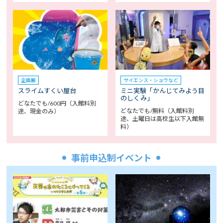
企画展
サイエンス・ショウなど
スライムすくい屋台
ミニ実験「かんじてみよう目
のしくみ」
どなたでも/600円（入館料別
どなたでも/無料（入館料別
途、現金のみ）
途、土曜日は高校生以下入館無
料）
事前申込制イベント