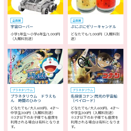
企画展
企画展
宇宙ローバー
ぷにぷにゼリーキャンドル
小学1年生～小学6年生/1,000円
どなたでも/1,000円（入館料別
（入館料別途）
途）
プラネタリウム
プラネタリウム
プラネタリウム ドラえも
名探偵コナン 閃光の宇宙船
ん 時間のひみつ
（ペイロード）
どなたでも/ 大人600円、4才～
どなたでも/ 大人600円、4才～
中学生300円（入館料別途）
中学生300円（入館料別途）
※3才以下のお子様でも座席を
※3才以下のお子様でも座席を
利用される場合は有料となりま
利用される場合は有料となりま
す。
す。