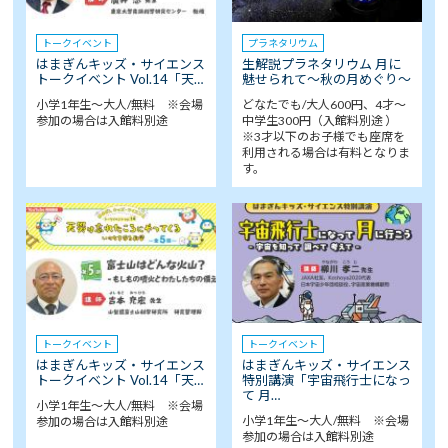
トークイベント
プラネタリウム
はまぎんキッズ・サイエンス
生解説プラネタリウム 月に
トークイベント Vol.14「天…
魅せられて～秋の月めぐり～
小学1年生～大人/無料 ※会場
どなたでも/大人600円、4才～
参加の場合は入館料別途
中学生300円（入館料別途 ）
※3才以下のお子様でも座席を
利用される場合は有料となりま
す。
トークイベント
トークイベント
はまぎんキッズ・サイエンス
はまぎんキッズ・サイエンス
トークイベント Vol.14「天…
特別講演「宇宙飛行士になっ
て 月…
小学1年生～大人/無料 ※会場
小学1年生～大人/無料 ※会場
参加の場合は入館料別途
参加の場合は入館料別途