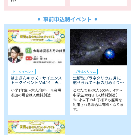
料）
事前申込制イベント
トークイベント
プラネタリウム
はまぎんキッズ・サイエンス
生解説プラネタリウム 月に
トークイベント Vol.14「天…
魅せられて～秋の月めぐり～
小学1年生～大人/無料 ※会場
どなたでも/大人600円、4才～
参加の場合は入館料別途
中学生300円（入館料別途 ）
※3才以下のお子様でも座席を
利用される場合は有料となりま
す。