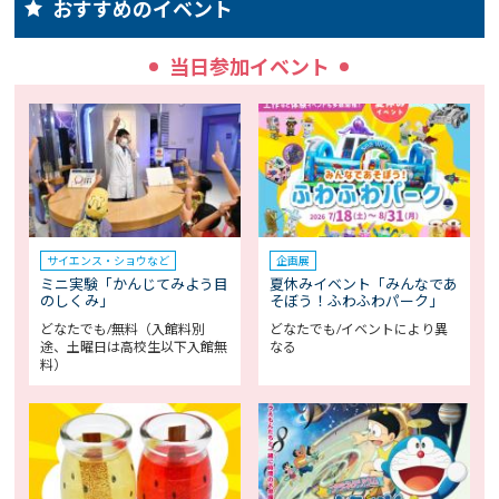
おすすめのイベント
当日参加イベント
サイエンス・ショウなど
企画展
ミニ実験「かんじてみよう目
夏休みイベント「みんなであ
のしくみ」
そぼう！ふわふわパーク」
どなたでも/無料（入館料別
どなたでも/イベントにより異
途、土曜日は高校生以下入館無
なる
料）