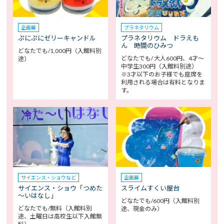
企画展
プラネタリウム
ぷにぷにゼリーキャンドル
プラネタリウム ドラえも
ん 時間のひみつ
どなたでも/1,000円（入館料別
どなたでも/ 大人600円、4才～
途）
中学生300円（入館料別途）
※3才以下のお子様でも座席を
利用される場合は有料となりま
す。
サイエンス・ショウなど
企画展
サイエンス・ショウ「つめた
スライムすくい屋台
～いはなし」
どなたでも/600円（入館料別
どなたでも/無料（入館料別
途、現金のみ）
途、土曜日は高校生以下入館無