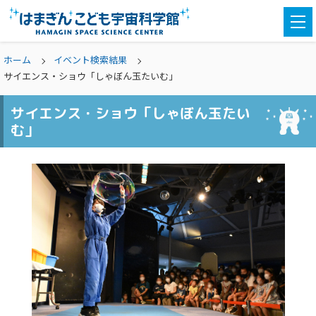
togg
navi
ホーム
イベント検索結果
サイエンス・ショウ「しゃぼん玉たいむ」
サイエンス・ショウ「しゃぼん玉たい
む」