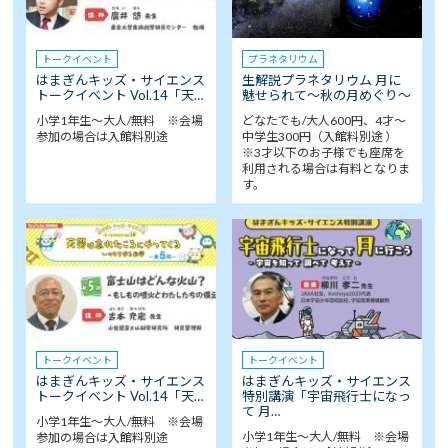
トークイベント
プラネタリウム
はまぎんキッズ・サイエンス
生解説プラネタリウム 月に
トークイベント Vol.14「天…
魅せられて～秋の月めぐり～
小学1年生～大人/無料 ※会場
どなたでも/大人600円、4才～
参加の場合は入館料別途
中学生300円（入館料別途 ）
※3才以下のお子様でも座席を
利用される場合は有料となりま
す。
トークイベント
トークイベント
はまぎんキッズ・サイエンス
はまぎんキッズ・サイエンス
トークイベント Vol.14「天…
特別講演「宇宙飛行士になっ
て 月…
小学1年生～大人/無料 ※会場
小学1年生～大人/無料 ※会場
参加の場合は入館料別途