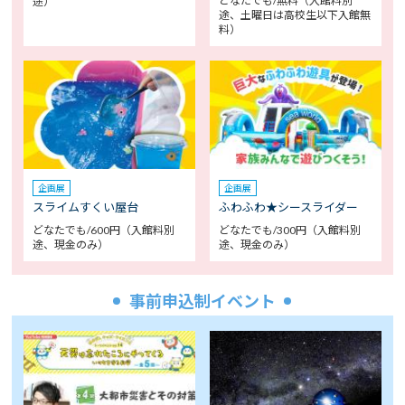
どなたでも/無料（入館料別
途）
途、土曜日は高校生以下入館無
料）
企画展
企画展
スライムすくい屋台
ふわふわ★シースライダー
どなたでも/600円（入館料別
どなたでも/300円（入館料別
途、現金のみ）
途、現金のみ）
事前申込制イベント