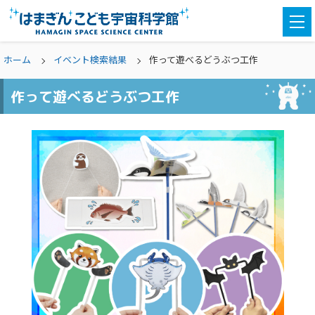
togg
navi
ホーム
イベント検索結果
作って遊べるどうぶつ工作
作って遊べるどうぶつ工作