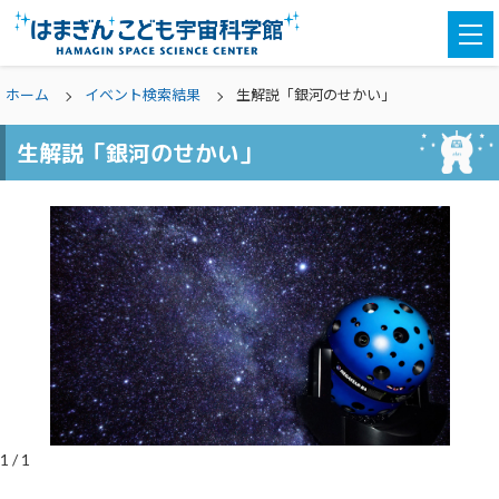
togg
navi
ホーム
イベント検索結果
生解説「銀河のせかい」
生解説「銀河のせかい」
1
/
1