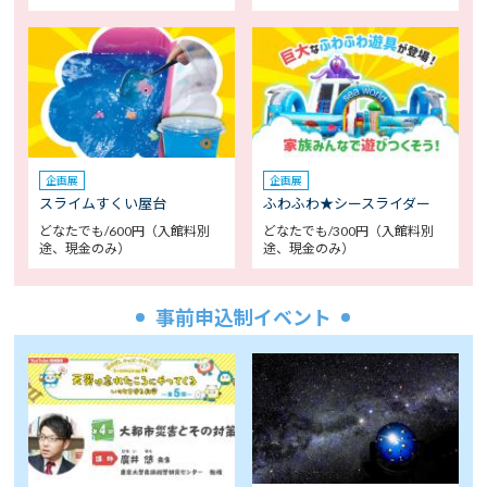
企画展
企画展
スライムすくい屋台
ふわふわ★シースライダー
どなたでも/600円（入館料別
どなたでも/300円（入館料別
途、現金のみ）
途、現金のみ）
事前申込制イベント