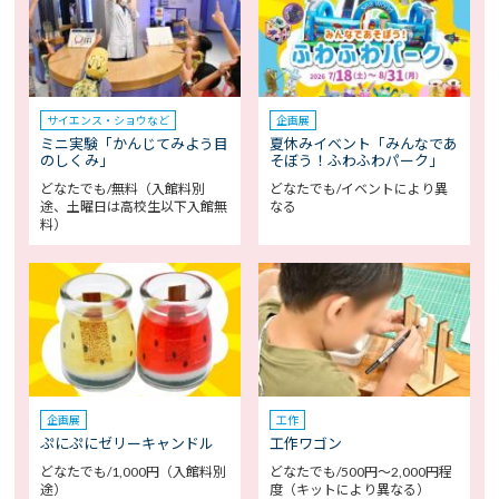
サイエンス・ショウなど
企画展
ミニ実験「かんじてみよう目
夏休みイベント「みんなであ
のしくみ」
そぼう！ふわふわパーク」
どなたでも/無料（入館料別
どなたでも/イベントにより異
途、土曜日は高校生以下入館無
なる
料）
企画展
工作
ぷにぷにゼリーキャンドル
工作ワゴン
どなたでも/1,000円（入館料別
どなたでも/500円～2,000円程
途）
度（キットにより異なる）