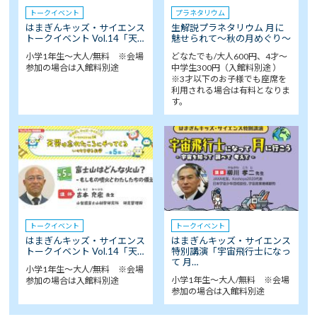
トークイベント
プラネタリウム
はまぎんキッズ・サイエンス
生解説プラネタリウム 月に
トークイベント Vol.14「天…
魅せられて～秋の月めぐり～
小学1年生～大人/無料 ※会場
どなたでも/大人600円、4才～
参加の場合は入館料別途
中学生300円（入館料別途 ）
※3才以下のお子様でも座席を
利用される場合は有料となりま
す。
トークイベント
トークイベント
はまぎんキッズ・サイエンス
はまぎんキッズ・サイエンス
トークイベント Vol.14「天…
特別講演「宇宙飛行士になっ
て 月…
小学1年生～大人/無料 ※会場
小学1年生～大人/無料 ※会場
参加の場合は入館料別途
参加の場合は入館料別途