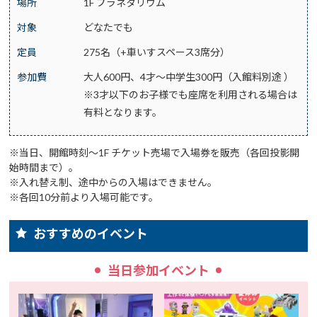
場所
1F プラネタリウム
対象
どなたでも
定員
275名（+車いすスペース3席分）
参加費
大人600円、4才～中学生300円（入館料別途 ）
※3才以下のお子様でも座席を利用される場合は
有料となります。
※当日、開館時刻～1F チケット売場で入場券を販売（各回投影開
始時間まで）。
※入れ替え制、途中からの入場はできません。
※各回10分前より入場可能です。
おすすめのイベント
当日参加イベント