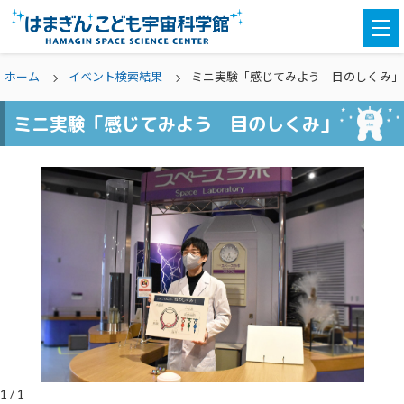
togg
navi
ホーム
イベント検索結果
ミニ実験「感じてみよう 目のしくみ」
ミニ実験「感じてみよう 目のしくみ」
1
/
1