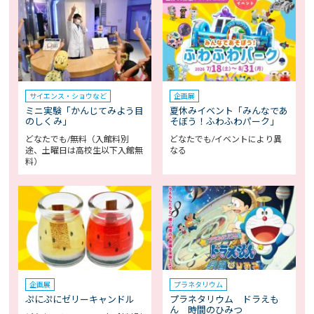
サイエンス・ショウなど
企画展
ミニ実験「かんじてみよう目
夏休みイベント「みんなであ
のしくみ」
そぼう！ふわふわパーク」
どなたでも/無料（入館料別
どなたでも/イベントにより異
途、土曜日は高校生以下入館無
なる
料）
企画展
プラネタリウム
ぷにぷにゼリーキャンドル
プラネタリウム ドラえも
ん 時間のひみつ