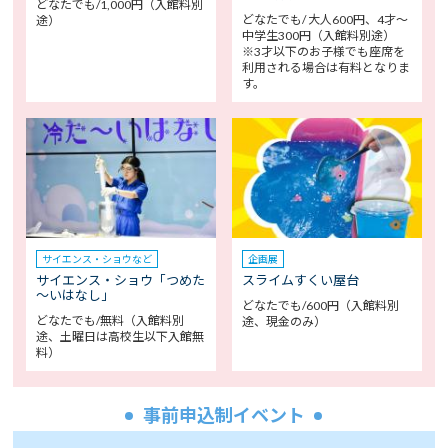
どなたでも/1,000円（入館料別
どなたでも/ 大人600円、4才～
途）
中学生300円（入館料別途）
※3才以下のお子様でも座席を
利用される場合は有料となりま
す。
サイエンス・ショウなど
企画展
サイエンス・ショウ「つめた
スライムすくい屋台
～いはなし」
どなたでも/600円（入館料別
どなたでも/無料（入館料別
途、現金のみ）
途、土曜日は高校生以下入館無
料）
事前申込制イベント