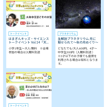
トークイベント
プラネタリウム
はまぎんキッズ・サイエンス
生解説プラネタリウム 月に
トークイベント Vol.14「天…
魅せられて～秋の月めぐり～
小学1年生～大人/無料 ※会場
どなたでも/大人600円、4才～
参加の場合は入館料別途
中学生300円（入館料別途 ）
※3才以下のお子様でも座席を
利用される場合は有料となりま
す。
トークイベント