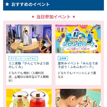
おすすめのイベント
当日参加イベント
サイエンス・ショウなど
企画展
ミニ実験「かんじてみよう目
夏休みイベント「みんなであ
のしくみ」
そぼう！ふわふわパーク」
どなたでも/無料（入館料別
どなたでも/イベントにより異
途、土曜日は高校生以下入館無
なる
料）