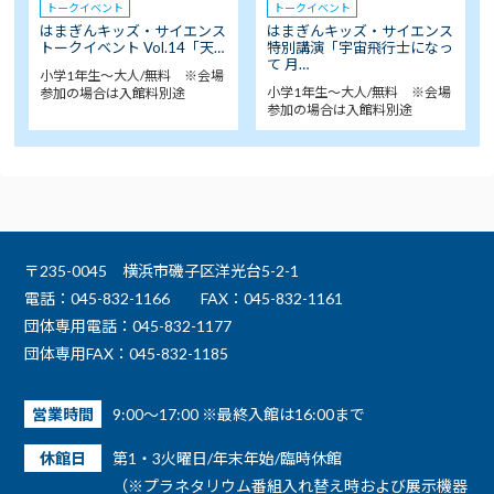
トークイベント
トークイベント
はまぎんキッズ・サイエンス
はまぎんキッズ・サイエンス
トークイベント Vol.14「天…
特別講演「宇宙飛行士になっ
て 月…
小学1年生～大人/無料 ※会場
小学1年生～大人/無料 ※会場
参加の場合は入館料別途
参加の場合は入館料別途
〒235-0045 横浜市磯子区洋光台5-2-1
電話：045-832-1166
FAX：045-832-1161
団体専用電話：045-832-1177
団体専用FAX：045-832-1185
営業時間
9:00～17:00 ※最終入館は16:00まで
休館日
第1・3火曜日/年末年始/臨時休館
（※プラネタリウム番組入れ替え時および展示機器