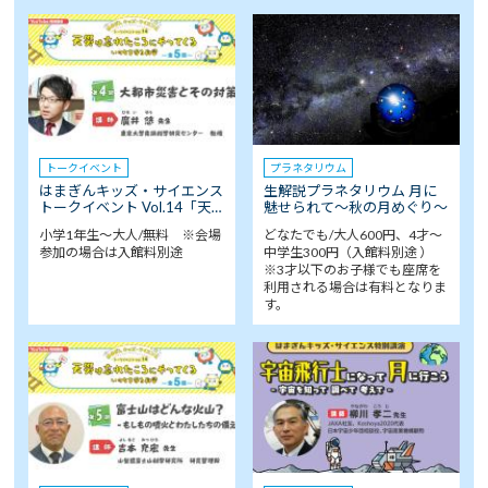
トークイベント
プラネタリウム
はまぎんキッズ・サイエンス
生解説プラネタリウム 月に
トークイベント Vol.14「天…
魅せられて～秋の月めぐり～
小学1年生～大人/無料 ※会場
どなたでも/大人600円、4才～
参加の場合は入館料別途
中学生300円（入館料別途 ）
※3才以下のお子様でも座席を
利用される場合は有料となりま
す。