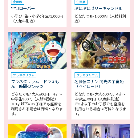
企画展
企画展
宇宙ローバー
ぷにぷにゼリーキャンドル
小学1年生～小学6年生/1,000円
どなたでも/1,000円（入館料別
（入館料別途）
途）
プラネタリウム
プラネタリウム
プラネタリウム ドラえも
名探偵コナン 閃光の宇宙船
ん 時間のひみつ
（ペイロード）
どなたでも/ 大人600円、4才～
どなたでも/ 大人600円、4才～
中学生300円（入館料別途）
中学生300円（入館料別途）
※3才以下のお子様でも座席を
※3才以下のお子様でも座席を
利用される場合は有料となりま
利用される場合は有料となりま
す。
す。