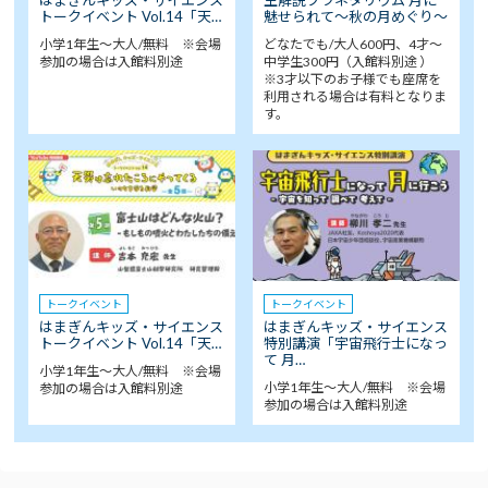
トークイベント Vol.14「天…
魅せられて～秋の月めぐり～
小学1年生～大人/無料 ※会場
どなたでも/大人600円、4才～
参加の場合は入館料別途
中学生300円（入館料別途 ）
※3才以下のお子様でも座席を
利用される場合は有料となりま
す。
トークイベント
トークイベント
はまぎんキッズ・サイエンス
はまぎんキッズ・サイエンス
トークイベント Vol.14「天…
特別講演「宇宙飛行士になっ
て 月…
小学1年生～大人/無料 ※会場
小学1年生～大人/無料 ※会場
参加の場合は入館料別途
参加の場合は入館料別途