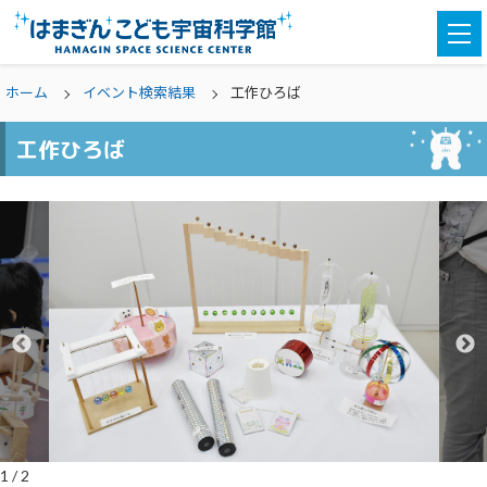
togg
navi
ホーム
イベント検索結果
工作ひろば
工作ひろば
1
/
2