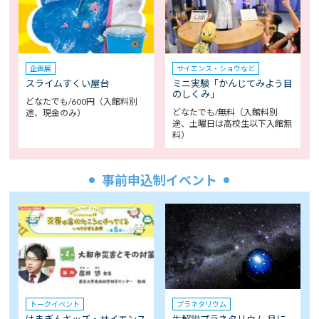
企画展
サイエンス・ショウなど
スライムすくい屋台
ミニ実験「かんじてみよう目
のしくみ」
どなたでも/600円（入館料別
どなたでも/無料（入館料別
途、現金のみ）
途、土曜日は高校生以下入館無
料）
事前申込制イベント
トークイベント
プラネタリウム
はまぎんキッズ・サイエンス
生解説プラネタリウム 月に