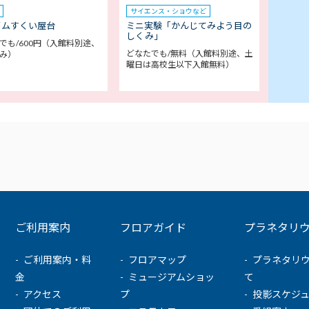
サイエンス・ショウなど
イムすくい屋台
ミニ実験「かんじてみよう目の
しくみ」
でも/600円（入館料別途、
どなたでも/無料（入館料別途、土
み）
曜日は高校生以下入館無料）
ご利用案内
フロアガイド
プラネタリ
ご利用案内・料
フロアマップ
プラネタリ
金
ミュージアムショッ
て
アクセス
プ
投影スケジ