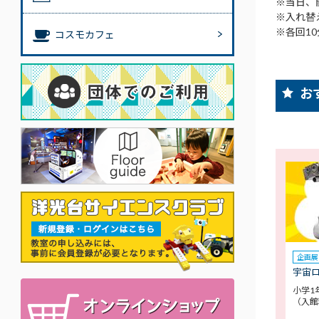
※当日、
※入れ替
※各回1
コスモカフェ
お
企画展
宇宙
小学1
（入館