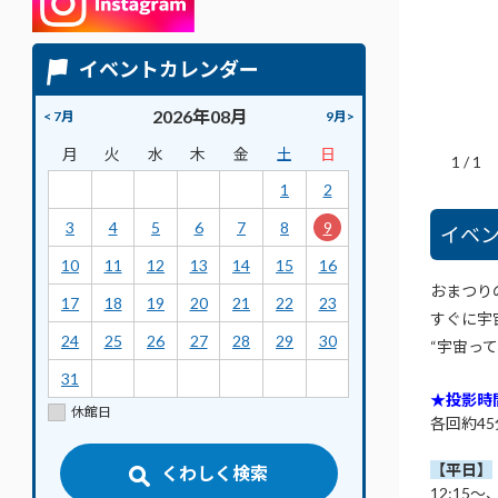
イベントカレンダー
2026年08月
< 7月
9月>
月
火
水
木
金
土
日
1
/
1
1
2
3
4
5
6
7
8
9
イベ
10
11
12
13
14
15
16
おまつり
17
18
19
20
21
22
23
すぐに宇
24
25
26
27
28
29
30
“宇宙っ
31
★投影時
休館日
各回約4
【平日】
くわしく検索
12:15～