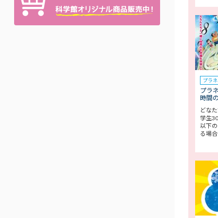
プラネ
プラ
時間
どなた
学生3
以下の
る場合