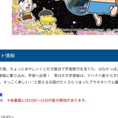
ント情報
の夜、ちょっとあやしいくじ引き屋台で宇宙旅行を当てた、はなかっぱ
宙船に乗り込み、宇宙へ出発！ 実はその宇宙船は、ナハナハ星からき
て、すっごく楽しい！”と思えるお話がたくさんつまったプラネタリウム
間
5分
＊各番組には10分～15分の星の解説があります。
、14:45～