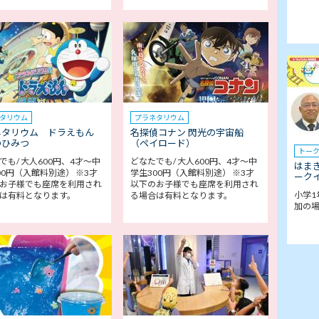
タリウム
プラネタリウム
ネタリウム ドラえもん
名探偵コナン 閃光の宇宙船
のひみつ
（ペイロード）
トー
でも/ 大人600円、4才～中
どなたでも/ 大人600円、4才～中
はま
00円（入館料別途） ※3才
学生300円（入館料別途） ※3才
ークイ
お子様でも座席を利用され
以下のお子様でも座席を利用され
小学1
は有料となります。
る場合は有料となります。
加の