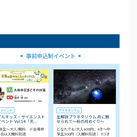
事前申込制イベント
クイベント
プラネタリウム
ぎんキッズ・サイエンスト
生解説プラネタリウム 月に魅
ベント Vol.14「天…
せられて～秋の月めぐり～
年生～大人/無料 ※会場参
どなたでも/大人600円、4才～中
場合は入館料別途
学生300円（入館料別途 ）※3才