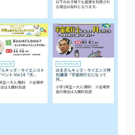
以下のお子様でも座席を利用され
る場合は有料となります。
クイベント
トークイベント
ぎんキッズ・サイエンスト
はまぎんキッズ・サイエンス特
ベント Vol.14「天…
別講演「宇宙飛行士になって
月…
年生～大人/無料 ※会場参
小学1年生～大人/無料 ※会場参
場合は入館料別途
加の場合は入館料別途