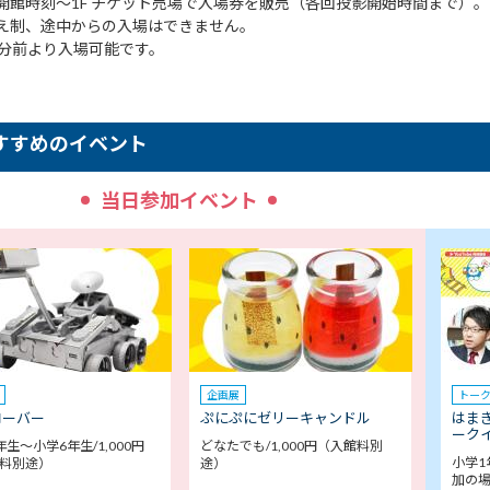
開館時刻～1F チケット売場で入場券を販売（各回投影開始時間まで）。
え制、途中からの入場はできません。
0分前より入場可能です。
すすめのイベント
当日参加イベント
企画展
トー
ローバー
ぷにぷにゼリーキャンドル
はま
ークイ
年生～小学6年生/1,000円
どなたでも/1,000円（入館料別
小学1
料別途）
途）
加の