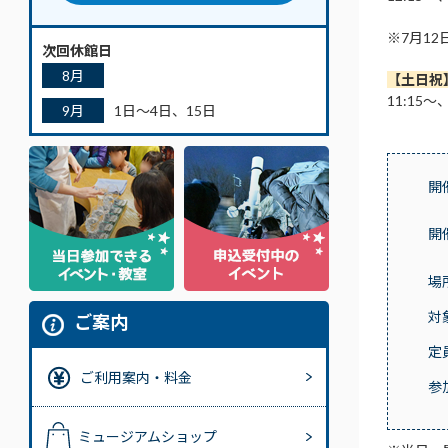
※7月1
次回休館日
8月
【土日祝
11:15～
9月
1日～4日、15日
開
開
場
対
ご案内
定
ご利用案内・料金
参
ミュージアムショップ