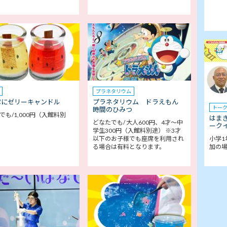
プラネタリウム
ぷにゼリーキャンドル
プラネタリウム ドラえもん
トー
時間のひみつ
でも/1,000円（入館料別
はま
どなたでも/ 大人600円、4才～中
ークイ
学生300円（入館料別途） ※3才
以下のお子様でも座席を利用され
小学1
る場合は有料となります。
加の