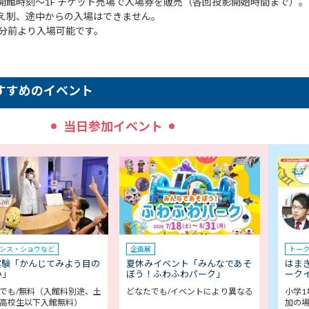
開館時刻～1F チケット売場で入場券を販売（各回投影開始時間まで）。
え制、途中からの入場はできません。
0分前より入場可能です。
すすめのイベント
当日参加イベント
ンス・ショウなど
企画展
トー
実験「かんじてみよう目の
夏休みイベント「みんなであそ
はま
み」
ぼう！ふわふわパーク」
ークイ
でも/無料（入館料別途、土
どなたでも/イベントにより異なる
小学1
高校生以下入館無料）
加の