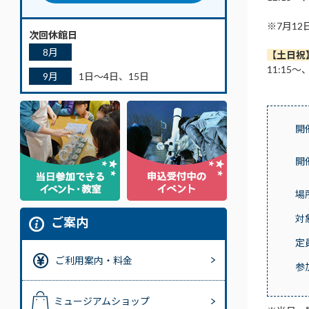
※7月1
次回休館日
8月
【土日祝
11:15～
9月
1日～4日、15日
開
開
場
対
ご案内
定
ご利用案内・料金
参
ミュージアムショップ