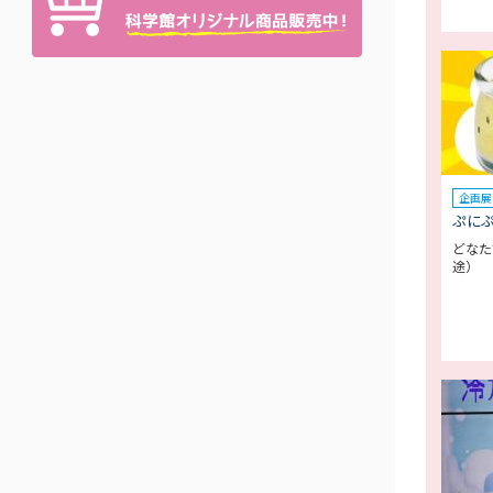
企画展
ぷに
どなた
途）