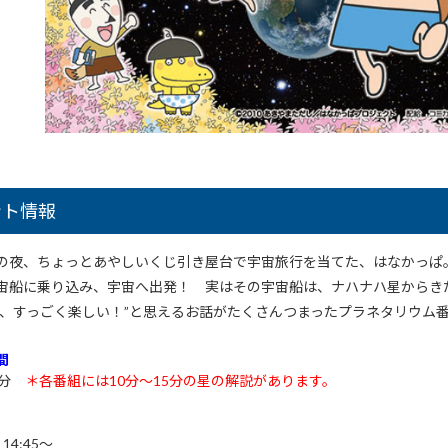
ント情報
の夜、ちょっとあやしいくじ引き屋台で宇宙旅行を当てた、はなかっぱ
宙船に乗り込み、宇宙へ出発！ 実はその宇宙船は、ナハナハ星からき
て、すっごく楽しい！”と思えるお話がたくさんつまったプラネタリウム
間
5分
＊各番組には10分～15分の星の解説があります。
、14:45～