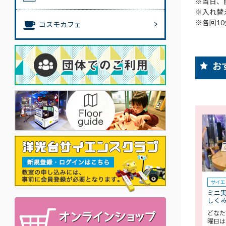
※当日、
※入れ替
※各回1
コスモカフェ
お
サイエ
ミニ
しく
どなた
曜日は