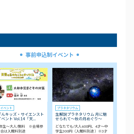
事前申込制イベント
クイベント
プラネタリウム
ぎんキッズ・サイエンスト
生解説プラネタリウム 月に魅
ベント Vol.14「天…
せられて～秋の月めぐり～
年生～大人/無料 ※会場参
どなたでも/大人600円、4才～中
場合は入館料別途
学生300円（入館料別途 ）※3才