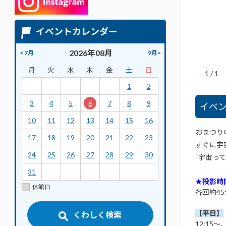
イベントカレンダー
2026年08月
< 7月
9月>
月
火
水
木
金
土
日
1
/
1
1
2
3
4
5
6
7
8
9
イベ
10
11
12
13
14
15
16
おまつり
17
18
19
20
21
22
23
すぐに宇
24
25
26
27
28
29
30
“宇宙っ
31
★投影時
休館日
各回約4
【平日】
くわしく検索
12:15～