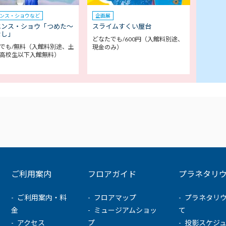
ンス・ショウなど
企画展
エンス・ショウ「つめた～
スライムすくい屋台
なし」
どなたでも/600円（入館料別途、
でも/無料（入館料別途、土
現金のみ）
高校生以下入館無料）
ご利用案内
フロアガイド
プラネタリ
ご利用案内・料
フロアマップ
プラネタリ
金
ミュージアムショッ
て
アクセス
プ
投影スケジ