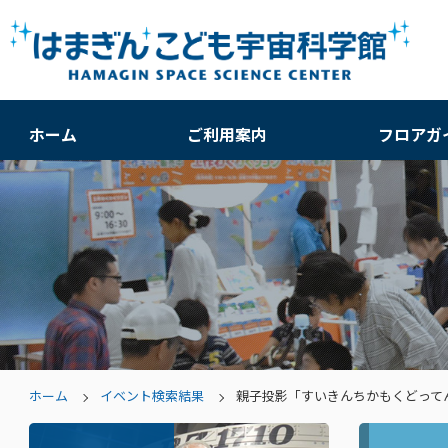
ホーム
ご利用案内
フロアガ
ホーム
イベント検索結果
親子投影「すいきんちかもくどって