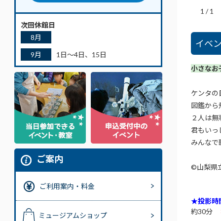
1
/
1
次回休館日
8月
イベ
9月
1日～4日、15日
小さなお
ケンタの
図鑑から
２人は無
君もいっ
みんなで
ご案内
©山梨県
ご利用案内・料金
★投影時
約30分
ミュージアムショップ