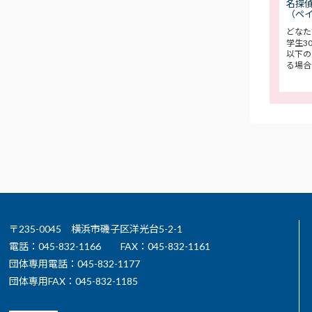
名探偵
（ペ
どなた
学生3
以下の
る場合
〒235-0045 横浜市磯子区洋光台5-2-1
電話：045-832-1166
FAX：045-832-1161
団体専用電話：045-832-1177
団体専用FAX：045-832-1185