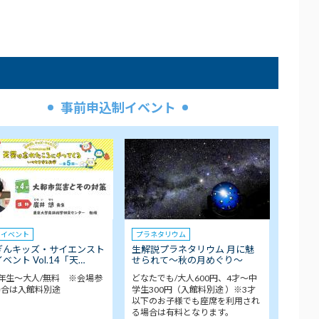
事前申込制イベント
クイベント
プラネタリウム
ぎんキッズ・サイエンスト
生解説プラネタリウム 月に魅
ベント Vol.14「天…
せられて～秋の月めぐり～
年生～大人/無料 ※会場参
どなたでも/大人600円、4才～中
場合は入館料別途
学生300円（入館料別途 ）※3才
以下のお子様でも座席を利用され
る場合は有料となります。