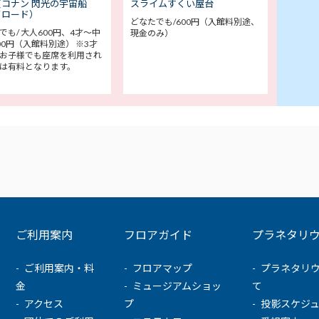
コナン 閃光の宇宙船
スライムすくい屋台
イロード）
どなたでも/600円（入館料別途、
でも/ 大人600円、4才～中
現金のみ）
00円（入館料別途） ※3才
お子様でも座席を利用され
は有料となります。
ご利用案内
フロアガイド
プラネタリ
ご利用案内・料
フロアマップ
プラネタリ
金
ミュージアムショッ
て
アクセス
プ
投影スケジ