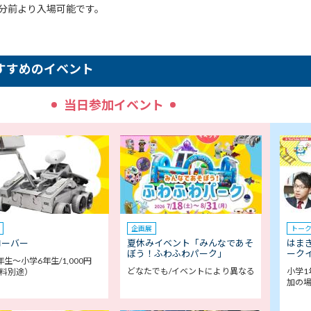
0分前より入場可能です。
すすめのイベント
当日参加イベント
企画展
トー
ローバー
夏休みイベント「みんなであそ
はま
ぼう！ふわふわパーク」
ークイ
年生～小学6年生/1,000円
どなたでも/イベントにより異なる
小学1
料別途）
加の