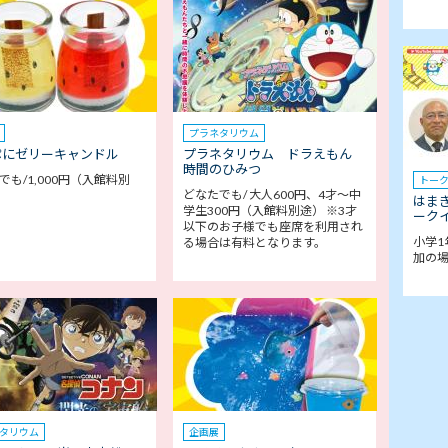
プラネタリウム
ぷにゼリーキャンドル
プラネタリウム ドラえもん
時間のひみつ
でも/1,000円（入館料別
トー
どなたでも/ 大人600円、4才～中
はま
学生300円（入館料別途） ※3才
ークイ
以下のお子様でも座席を利用され
小学1
る場合は有料となります。
加の
タリウム
企画展