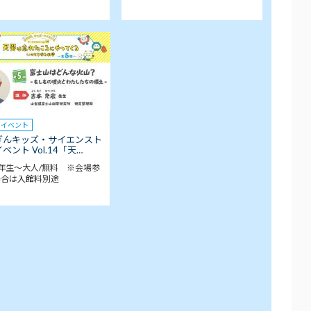
クイベント
ぎんキッズ・サイエンスト
ベント Vol.14「天…
年生～大人/無料 ※会場参
場合は入館料別途