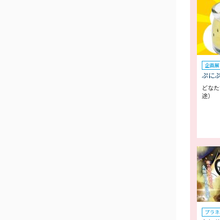
企画展
ぷに
どなた
途）
プラネ