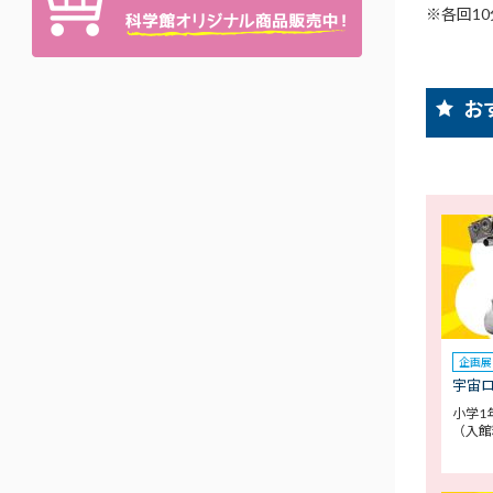
※各回1
お
企画展
宇宙
小学1
（入館