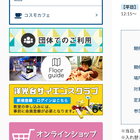
【平日】
12:15～
コスモカフェ
開
開
場
対
定
参
※当日、
※入れ替