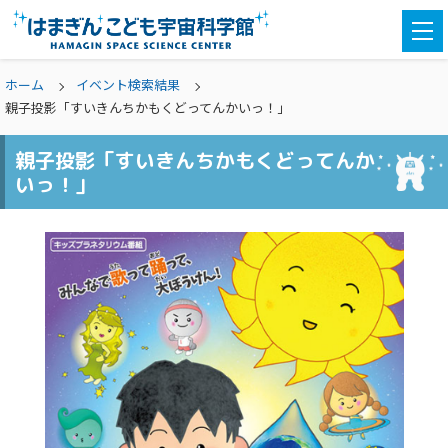
togg
navi
ホーム
イベント検索結果
親子投影「すいきんちかもくどってんかいっ！」
親子投影「すいきんちかもくどってんか
いっ！」