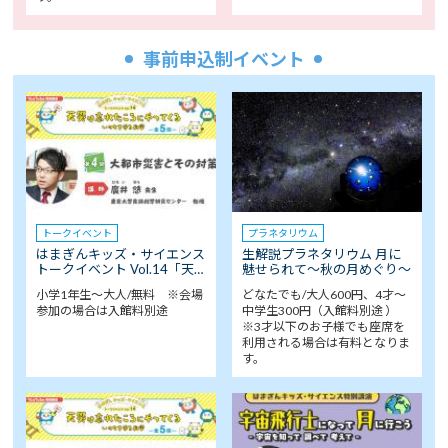
事前申込制イベント
トークイベント
プラネタリウム
はまぎんキッズ・サイエンス
生解説プラネタリウム 月に
トークイベント Vol.14「天…
魅せられて～秋の月めぐり～
小学1年生～大人/無料 ※会場
どなたでも/大人600円、4才～
参加の場合は入館料別途
中学生300円（入館料別途 ）
※3才以下のお子様でも座席を
利用される場合は有料となりま
す。