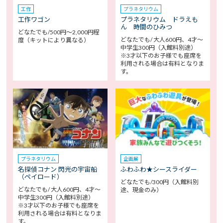
工作
プラネタリウム
工作ワゴン
プラネタリウム ドラえも
ん 時間のひみつ
どなたでも/500円～2,000円程
どなたでも/ 大人600円、4才～
度（キットにより異なる）
中学生300円（入館料別途）
※3才以下のお子様でも座席を
利用される場合は有料となりま
す。
プラネタリウム
企画展
名探偵コナン 閃光の宇宙船
ふわふわ★シースライダー
（ペイロード）
どなたでも/300円（入館料別
どなたでも/ 大人600円、4才～
途、現金のみ）
中学生300円（入館料別途）
※3才以下のお子様でも座席を
利用される場合は有料となりま
す。