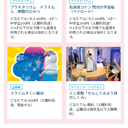
プラネタリウム
プラネタリウム
プラネタリウム ドラえも
名探偵コナン 閃光の宇宙船
ん 時間のひみつ
（ペイロード）
どなたでも/ 大人600円、4才～
どなたでも/ 大人600円、4才～
中学生300円（入館料別途）
中学生300円（入館料別途）
※3才以下のお子様でも座席を
※3才以下のお子様でも座席を
利用される場合は有料となりま
利用される場合は有料となりま
す。
す。
企画展
サイエンス・ショウなど
スライムすくい屋台
ミニ実験「かんじてみよう目
のしくみ」
どなたでも/600円（入館料別
どなたでも/無料（入館料別
途、現金のみ）
途、土曜日は高校生以下入館無
料）