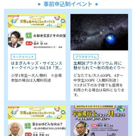
事前申込制イベント
トークイベント
プラネタリウム
はまぎんキッズ・サイエンス
生解説プラネタリウム 月に
トークイベント Vol.14「天…
魅せられて～秋の月めぐり～
小学1年生～大人/無料 ※会場
どなたでも/大人600円、4才～
参加の場合は入館料別途
中学生300円（入館料別途 ）
※3才以下のお子様でも座席を
利用される場合は有料となりま
す。