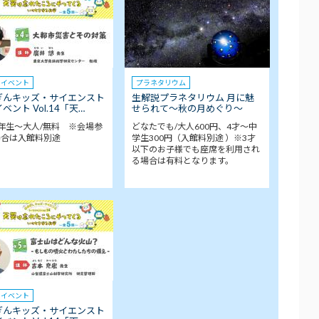
クイベント
プラネタリウム
ぎんキッズ・サイエンスト
生解説プラネタリウム 月に魅
ベント Vol.14「天…
せられて～秋の月めぐり～
年生～大人/無料 ※会場参
どなたでも/大人600円、4才～中
場合は入館料別途
学生300円（入館料別途 ）※3才
以下のお子様でも座席を利用され
る場合は有料となります。
クイベント
ぎんキッズ・サイエンスト