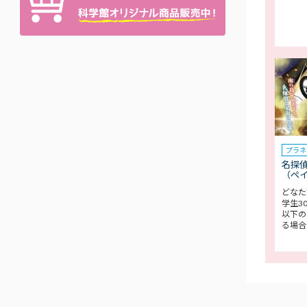
プラネ
名探偵
（ペ
どなた
学生3
以下の
る場合