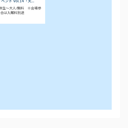
ベント Vol.14「天…
年生～大人/無料 ※会場参
場合は入館料別途