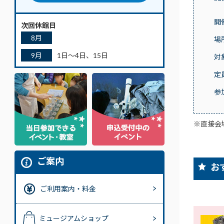
開
次回休館日
8月
場
9月
1日～4日、15日
対
定
参
※直接会
ご案内
お
ご利用案内・料金
ミュージアムショップ