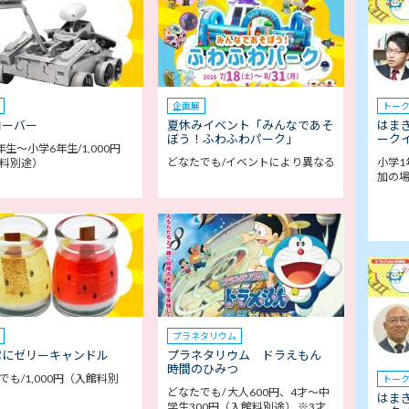
企画展
トー
ローバー
夏休みイベント「みんなであそ
はま
ぼう！ふわふわパーク」
ークイ
年生～小学6年生/1,000円
どなたでも/イベントにより異なる
小学1
料別途）
加の
プラネタリウム
ぷにゼリーキャンドル
プラネタリウム ドラえもん
時間のひみつ
でも/1,000円（入館料別
トー
どなたでも/ 大人600円、4才～中
はま
学生300円（入館料別途） ※3才