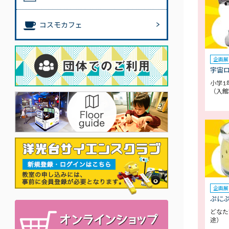
コスモカフェ
企画展
宇宙
小学1
（入館
企画展
ぷに
どなた
途）