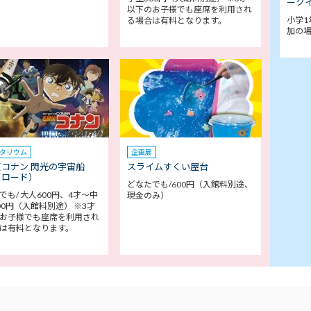
ークイ
以下のお子様でも座席を利用され
小学1
る場合は有料となります。
加の
タリウム
企画展
コナン 閃光の宇宙船
スライムすくい屋台
イロード）
どなたでも/600円（入館料別途、
でも/ 大人600円、4才～中
現金のみ）
00円（入館料別途） ※3才
お子様でも座席を利用され
は有料となります。