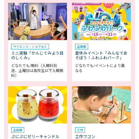
サイエンス・ショウなど
企画展
ミニ実験「かんじてみよう目
夏休みイベント「みんなであ
のしくみ」
そぼう！ふわふわパーク」
どなたでも/無料（入館料別
どなたでも/イベントにより異
途、土曜日は高校生以下入館無
なる
料）
企画展
工作
ぷにぷにゼリーキャンドル
工作ワゴン