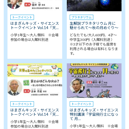
トークイベント
プラネタリウム
はまぎんキッズ・サイエンス
生解説プラネタリウム 月に
トークイベント Vol.14「天…
魅せられて～秋の月めぐり～
小学1年生～大人/無料 ※会場
どなたでも/大人600円、4才～
参加の場合は入館料別途
中学生300円（入館料別途 ）
※3才以下のお子様でも座席を
利用される場合は有料となりま
す。
トークイベント
トークイベント
はまぎんキッズ・サイエンス
はまぎんキッズ・サイエンス
トークイベント Vol.14「天…
特別講演「宇宙飛行士になっ
て 月…
小学1年生～大人/無料 ※会場
小学1年生～大人/無料 ※会場
参加の場合は入館料別途