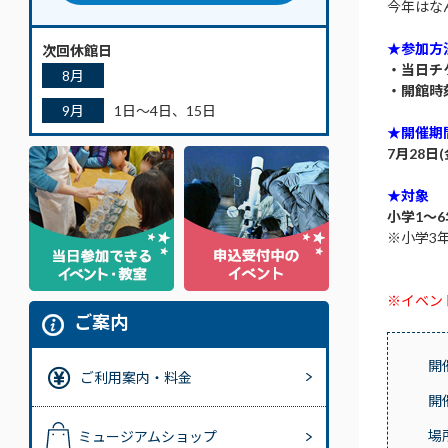
今年はな
★参加方
次回休館日
・当日チ
8月
・開館時
9月
1日～4日、15日
★開催期
7月28日
★対象
小学1～
※
小学3
※イベン
ご案内
開
ご利用案内・料金
開
場
ミュージアムショップ