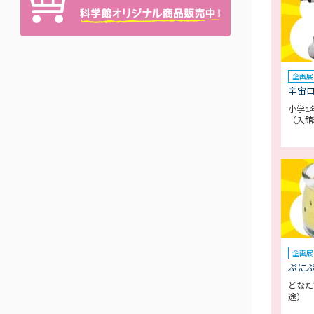
企画展
宇宙
小学1
（入館
企画展
ぷに
どなた
途）