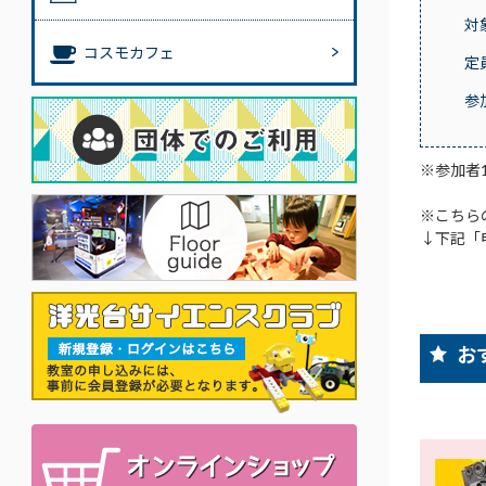
対
コスモカフェ
定
参
※参加者
※こちら
↓下記「
お