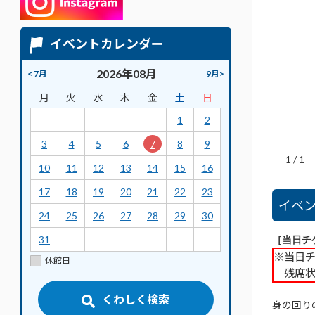
イベントカレンダー
2026年08月
< 7月
9月>
月
火
水
木
金
土
日
1
2
3
4
5
6
7
8
9
1
/
1
10
11
12
13
14
15
16
17
18
19
20
21
22
23
イベ
24
25
26
27
28
29
30
31
［当日チ
※当日
休館日
残席状
くわしく検索
身の回り