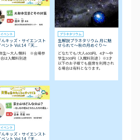
クイベント
プラネタリウム
ぎんキッズ・サイエンスト
生解説プラネタリウム 月に魅
ベント Vol.14「天…
せられて～秋の月めぐり～
年生～大人/無料 ※会場参
どなたでも/大人600円、4才～中
場合は入館料別途
学生300円（入館料別途 ）※3才
以下のお子様でも座席を利用され
る場合は有料となります。
クイベント
ぎんキッズ・サイエンスト
ベント Vol.14「天…