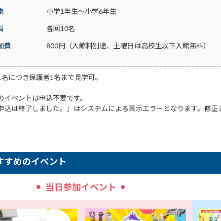
象
小学1年生～小学6年生
員
各回10名
加費
800円（入館料別途、土曜日は高校生以下入館無料）
1名につき保護者1名まで見学可。
のイベントは申込不要です。
申込は終了しました。」はシステムによる表示エラーとなります。修正
すすめのイベント
当日参加イベント