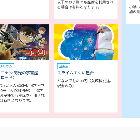
以下のお子様でも座席を利用され
小学1
る場合は有料となります。
加の
タリウム
企画展
コナン 閃光の宇宙船
スライムすくい屋台
イロード）
どなたでも/600円（入館料別途、
でも/ 大人600円、4才～中
現金のみ）
00円（入館料別途） ※3才
お子様でも座席を利用され
は有料となります。