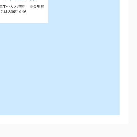
年生～大人/無料 ※会場参
場合は入館料別途