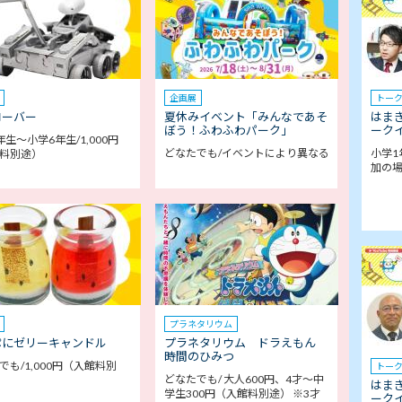
企画展
トー
ローバー
夏休みイベント「みんなであそ
はま
ぼう！ふわふわパーク」
ークイ
年生～小学6年生/1,000円
どなたでも/イベントにより異なる
小学1
料別途）
加の
プラネタリウム
ぷにゼリーキャンドル
プラネタリウム ドラえもん
時間のひみつ
でも/1,000円（入館料別
トー
どなたでも/ 大人600円、4才～中
はま
学生300円（入館料別途） ※3才
ークイ