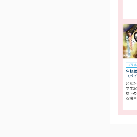
プラネ
名探偵
（ペ
どなた
学生3
以下の
る場合