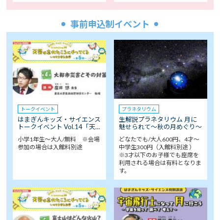
事前申込制イベント
トークイベント
プラネタリウム
はまぎんキッズ・サイエンス
生解説プラネタリウム 月に
トークイベント Vol.14「天…
魅せられて～秋の月めぐり～
小学1年生～大人/無料 ※会場
どなたでも/大人600円、4才～
参加の場合は入館料別途
中学生300円（入館料別途 ）
※3才以下のお子様でも座席を
利用される場合は有料となりま
す。