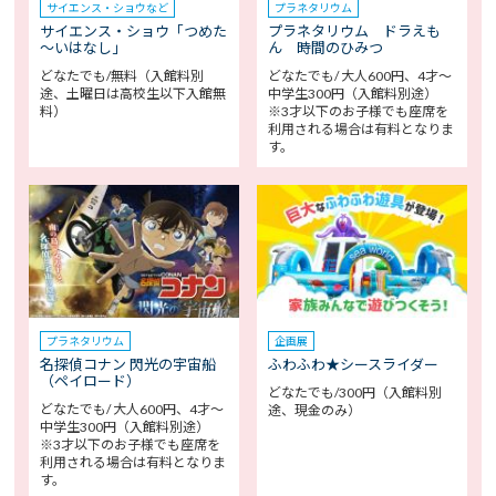
サイエンス・ショウなど
プラネタリウム
サイエンス・ショウ「つめた
プラネタリウム ドラえも
～いはなし」
ん 時間のひみつ
どなたでも/無料（入館料別
どなたでも/ 大人600円、4才～
途、土曜日は高校生以下入館無
中学生300円（入館料別途）
料）
※3才以下のお子様でも座席を
利用される場合は有料となりま
す。
プラネタリウム
企画展
名探偵コナン 閃光の宇宙船
ふわふわ★シースライダー
（ペイロード）
どなたでも/300円（入館料別
どなたでも/ 大人600円、4才～
途、現金のみ）
中学生300円（入館料別途）
※3才以下のお子様でも座席を
利用される場合は有料となりま
す。