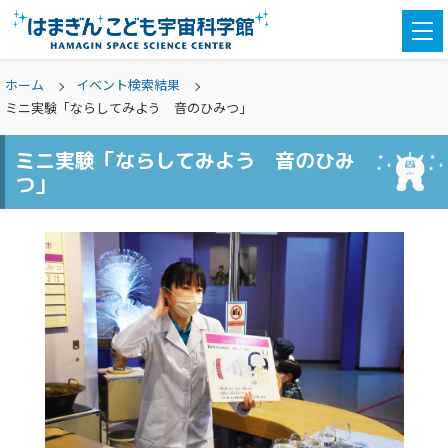
togg
navi
ホーム
イベント検索結果
ミニ実験「ならしてみよう 音のひみつ」
ミニ実験「ならしてみよう 音のひみ
つ」