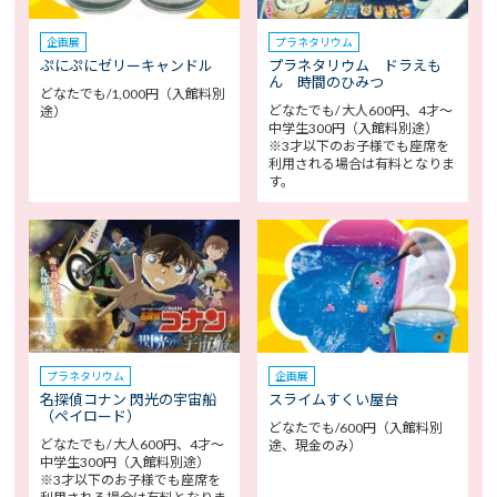
企画展
プラネタリウム
ぷにぷにゼリーキャンドル
プラネタリウム ドラえも
ん 時間のひみつ
どなたでも/1,000円（入館料別
どなたでも/ 大人600円、4才～
途）
中学生300円（入館料別途）
※3才以下のお子様でも座席を
利用される場合は有料となりま
す。
プラネタリウム
企画展
名探偵コナン 閃光の宇宙船
スライムすくい屋台
（ペイロード）
どなたでも/600円（入館料別
どなたでも/ 大人600円、4才～
途、現金のみ）
中学生300円（入館料別途）
※3才以下のお子様でも座席を