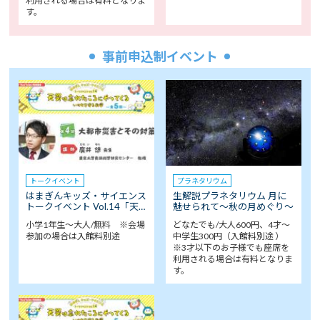
利用される場合は有料となりま
す。
事前申込制イベント
トークイベント
プラネタリウム
はまぎんキッズ・サイエンス
生解説プラネタリウム 月に
トークイベント Vol.14「天…
魅せられて～秋の月めぐり～
小学1年生～大人/無料 ※会場
どなたでも/大人600円、4才～
参加の場合は入館料別途
中学生300円（入館料別途 ）
※3才以下のお子様でも座席を
利用される場合は有料となりま
す。