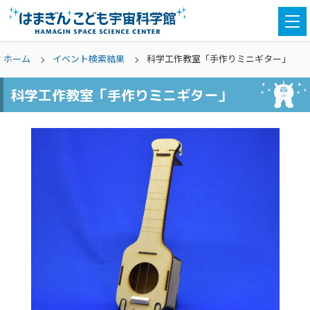
togg
navi
ホーム
イベント検索結果
科学工作教室「手作りミニギター」
科学工作教室「手作りミニギター」