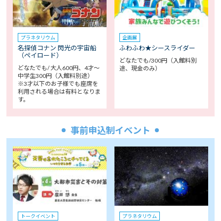
プラネタリウム
企画展
名探偵コナン 閃光の宇宙船
ふわふわ★シースライダー
（ペイロード）
どなたでも/300円（入館料別
どなたでも/ 大人600円、4才～
途、現金のみ）
中学生300円（入館料別途）
※3才以下のお子様でも座席を
利用される場合は有料となりま
す。
事前申込制イベント
トークイベント
プラネタリウム