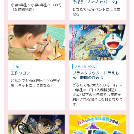
そぼう！ふわふわパーク」
小学1年生～小学6年生/1,000円
どなたでも/イベントにより異
（入館料別途）
なる
工作
プラネタリウム
工作ワゴン
プラネタリウム ドラえも
ん 時間のひみつ
どなたでも/500円～2,000円程
どなたでも/ 大人600円、4才～
度（キットにより異なる）
中学生300円（入館料別途）
※3才以下のお子様でも座席を
利用される場合は有料となりま
す。