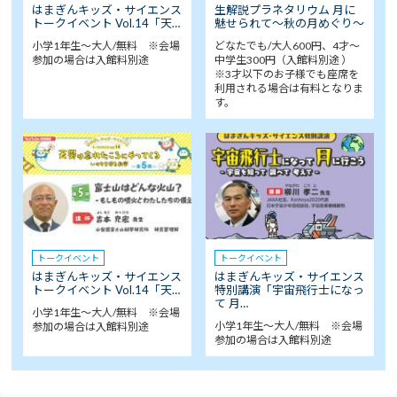
はまぎんキッズ・サイエンス
生解説プラネタリウム 月に
トークイベント Vol.14「天…
魅せられて～秋の月めぐり～
小学1年生～大人/無料 ※会場
どなたでも/大人600円、4才～
参加の場合は入館料別途
中学生300円（入館料別途 ）
※3才以下のお子様でも座席を
利用される場合は有料となりま
す。
トークイベント
トークイベント
はまぎんキッズ・サイエンス
はまぎんキッズ・サイエンス
トークイベント Vol.14「天…
特別講演「宇宙飛行士になっ
て 月…
小学1年生～大人/無料 ※会場
小学1年生～大人/無料 ※会場
参加の場合は入館料別途
参加の場合は入館料別途