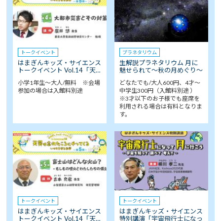
トークイベント
プラネタリウム
はまぎんキッズ・サイエンス
生解説プラネタリウム 月に
トークイベント Vol.14「天…
魅せられて～秋の月めぐり～
小学1年生～大人/無料 ※会場
どなたでも/大人600円、4才～
参加の場合は入館料別途
中学生300円（入館料別途 ）
※3才以下のお子様でも座席を
利用される場合は有料となりま
す。
トークイベント
トークイベント
はまぎんキッズ・サイエンス
はまぎんキッズ・サイエンス
トークイベント Vol.14「天…
特別講演「宇宙飛行士になっ