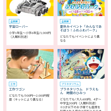
企画展
企画展
宇宙ローバー
夏休みイベント「みんなであ
そぼう！ふわふわパーク」
小学1年生～小学6年生/1,000円
どなたでも/イベントにより異
（入館料別途）
なる
工作
プラネタリウム
工作ワゴン
プラネタリウム ドラえも
ん 時間のひみつ
どなたでも/500円～2,000円程
どなたでも/ 大人600円、4才～
度（キットにより異なる）
中学生300円（入館料別途）
※3才以下のお子様でも座席を