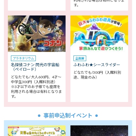
利用される場合は有料となりま
す。
プラネタリウム
企画展
名探偵コナン 閃光の宇宙船
ふわふわ★シースライダー
（ペイロード）
どなたでも/300円（入館料別
どなたでも/ 大人600円、4才～
途、現金のみ）
中学生300円（入館料別途）
※3才以下のお子様でも座席を
利用される場合は有料となりま
す。
事前申込制イベント