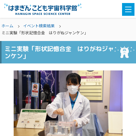
togg
navi
ホーム
イベント検索結果
ミニ実験「形状記憶合金 はりがねジャンケン」
ミニ実験「形状記憶合金 はりがねジャ
ンケン」