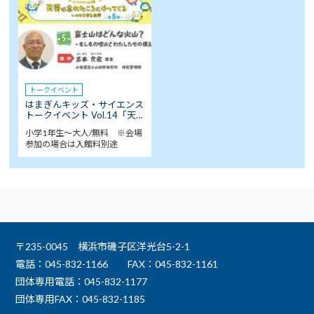
トークイベント
はまぎんキッズ・サイエンス
トークイベント Vol.14「天…
小学1年生～大人/無料 ※会場
参加の場合は入館料別途
〒235-0045 横浜市磯子区洋光台5-2-1
電話：045-832-1166
FAX：045-832-1161
団体専用電話：045-832-1177
団体専用FAX：045-832-1185