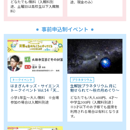
どなたでも/無料（入館料別
途、現金のみ）
途、土曜日は高校生以下入館無
料）
事前申込制イベント
トークイベント
プラネタリウム
はまぎんキッズ・サイエンス
生解説プラネタリウム 月に
トークイベント Vol.14「天…
魅せられて～秋の月めぐり～
小学1年生～大人/無料 ※会場
どなたでも/大人600円、4才～
参加の場合は入館料別途
中学生300円（入館料別途 ）
※3才以下のお子様でも座席を
利用される場合は有料となりま
す。