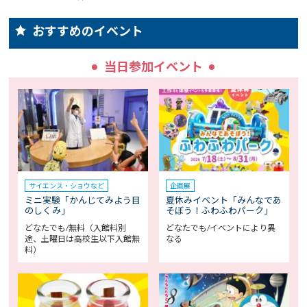
おすすめのイベント
当日参加イベント
サイエンス・ショウなど
企画展
ミニ実験「かんじてみよう目
夏休みイベント「みんなであ
のしくみ」
そぼう！ふわふわパーク」
どなたでも/無料（入館料別
どなたでも/イベントにより異
途、土曜日は高校生以下入館無
なる
料）