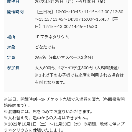
開催日
2022年8月29日（月）～9月30日（金）
開催時間
【土日祝】10:00～10:45 / 11:15～12:00 / 12:30
～13:15 / 13:45～14:30 / 15:00～15:45 / 【平
日】12:15～13:00 / 14:45～15:30
場所
1F プラネタリウム
対象
どなたでも
定員
265名（+車いすスペース3席分）
参加費
大人600円、4才～中学生300円（入館料別途）
※3才以下のお子様でも座席を利用される場合は
有料となります。
※当日、開館時刻～1F チケット売場で入場券を販売（各回投影開
始時間まで）。
※混雑時には、席をつめてお座りいただきます。
※入れ替え制、途中からの入場はできません。
※2022年10月1日（土）～11月30日（水）の期間、改修に伴いプ
ラネタリウムを休場いたします。