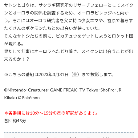
サトシとゴウは、サクラギ研究所のリサーチフェローとしてスイク
ンとオーロラの関係を調査するため、オーロラビレッジへと向か
う。そこにはオーロラ研究者を父に持つ少女エマや、雪原で暮らす
たくさんのポケモンたちとの出会いが待っていた。
そんなサトシたちの前に、ピカチュウをゲットしようとロケット団
が現れる。
果たして無事にオーロラへたどり着き、スイクンに出会うことが出
来るのか！？
※こちらの番組は2023年3月31日（金）まで投影します。
©Nintendo･Creatures･GAME FREAK･TV Tokyo･ShoPro･JR
Kikaku ©Pokémon
＊各番組には10分～15分の星の解説があります。
各回約45分