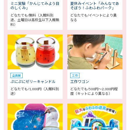
ミニ実験「かんじてみよう目
夏休みイベント「みんなであ
のしくみ」
そぼう！ふわふわパーク」
どなたでも/無料（入館料別
どなたでも/イベントにより異
途、土曜日は高校生以下入館無
なる
料）
企画展
工作
ぷにぷにゼリーキャンドル
工作ワゴン
どなたでも/1,000円（入館料別
どなたでも/500円～2,000円程
途）
度（キットにより異なる）