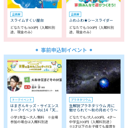
企画展
企画展
スライムすくい屋台
ふわふわ★シースライダー
どなたでも/600円（入館料別
どなたでも/300円（入館料別
途、現金のみ）
途、現金のみ）
事前申込制イベント
トークイベント
プラネタリウム
はまぎんキッズ・サイエンス
生解説プラネタリウム 月に
トークイベント Vol.14「天…
魅せられて～秋の月めぐり～
小学1年生～大人/無料 ※会場
どなたでも/大人600円、4才～
参加の場合は入館料別途
中学生300円（入館料別途 ）
※3才以下のお子様でも座席を