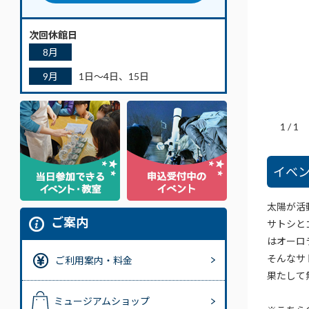
次回休館日
8月
9月
1日～4日、15日
1
/
1
イベ
太陽が活
ご案内
サトシと
はオーロ
そんなサ
ご利用案内・料金
果たして
ミュージアムショップ