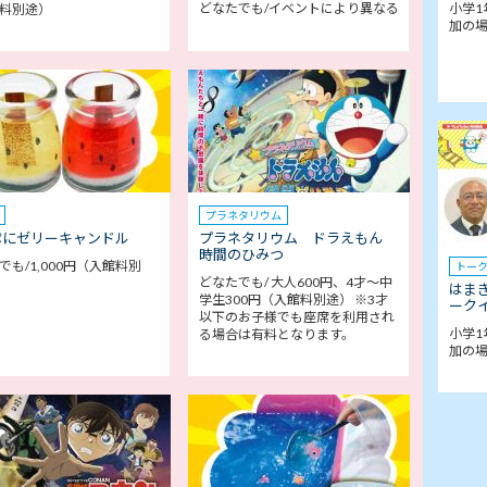
どなたでも/イベントにより異なる
小学1
料別途）
加の
プラネタリウム
ぷにゼリーキャンドル
プラネタリウム ドラえもん
時間のひみつ
でも/1,000円（入館料別
トー
どなたでも/ 大人600円、4才～中
はま
学生300円（入館料別途） ※3才
ークイ
以下のお子様でも座席を利用され
小学1
る場合は有料となります。
加の