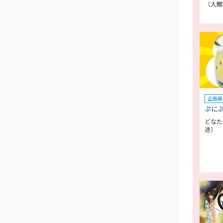
（入館
企画展
ぷに
どなた
途）