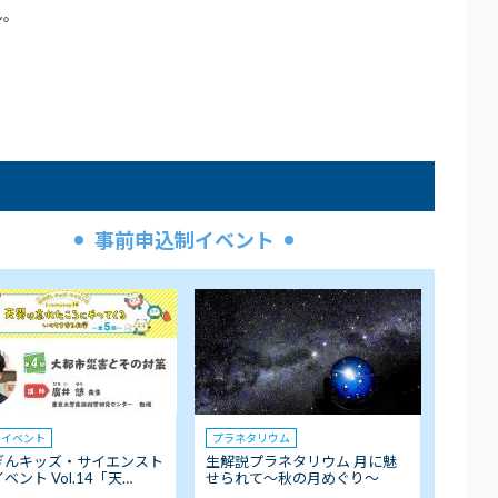
ん。
事前申込制イベント
クイベント
プラネタリウム
ぎんキッズ・サイエンスト
生解説プラネタリウム 月に魅
ベント Vol.14「天…
せられて～秋の月めぐり～