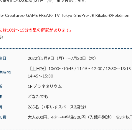
の番組は2023年3月31日（金）まで投影します。
do･Creatures･GAME FREAK･TV Tokyo･ShoPro･JR Kikaku ©Pokémon
には10分～15分の星の解説があります。
分
催日
2022年5月9日（月）～7月20日（水）
【土日祝】10:00～10:45 / 11:15～12:00 / 12:30～13:15 /
催時間
14:45～15:30
所
1F プラネタリウム
象
どなたでも
員
265名（+車いすスペース3席分）
加費
大人600円、4才～中学生300円（入館料別途） ※3