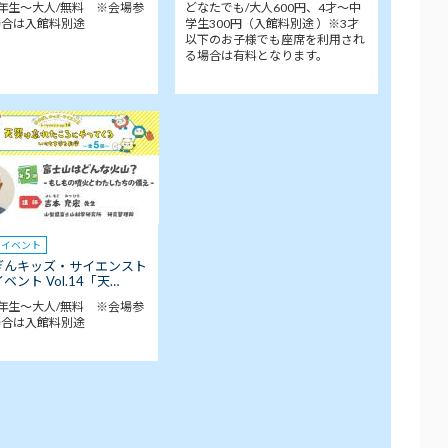
年生～大人/無料 ※会場参
どなたでも/大人600円、4才～中
場合は入館料別途
学生300円（入館料別途 ）※3才
以下のお子様でも座席を利用され
る場合は有料となります。
クイベント
ぎんキッズ・サイエンスト
ベント Vol.14「天…
年生～大人/無料 ※会場参
場合は入館料別途