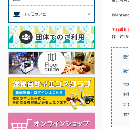
※こちら
コスモカフェ
©Ninten
＊各番組
各回約45
開
開
場
対
定
参