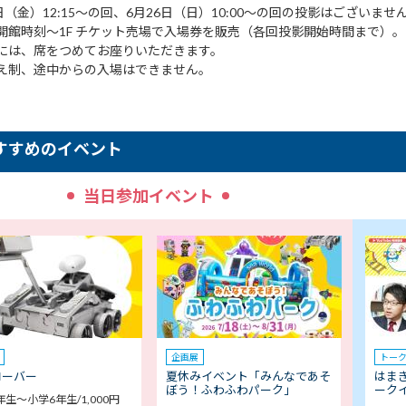
日（金）12:15～の回、6月26日（日）10:00～の回の投影はございませ
開館時刻～1F チケット売場で入場券を販売（各回投影開始時間まで）。
には、席をつめてお座りいただきます。
え制、途中からの入場はできません。
すすめのイベント
当日参加イベント
企画展
トー
ローバー
夏休みイベント「みんなであそ
はま
ぼう！ふわふわパーク」
ークイ
年生～小学6年生/1,000円