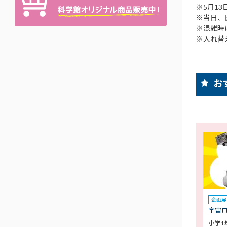
※5月13
※当日、
※混雑時
※入れ替
お
企画展
宇宙
小学1