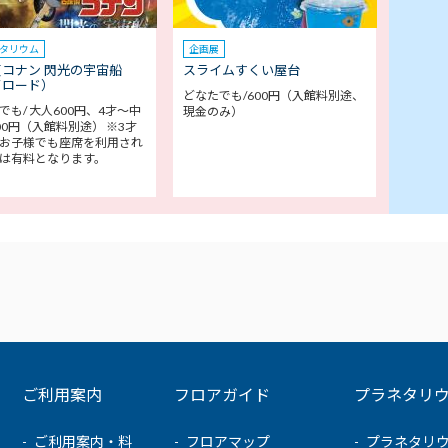
タリウム
企画展
コナン 閃光の宇宙船
スライムすくい屋台
イロード）
どなたでも/600円（入館料別途、
でも/ 大人600円、4才～中
現金のみ）
00円（入館料別途） ※3才
お子様でも座席を利用され
は有料となります。
ご利用案内
フロアガイド
プラネタリ
ご利用案内・料
フロアマップ
プラネタリ