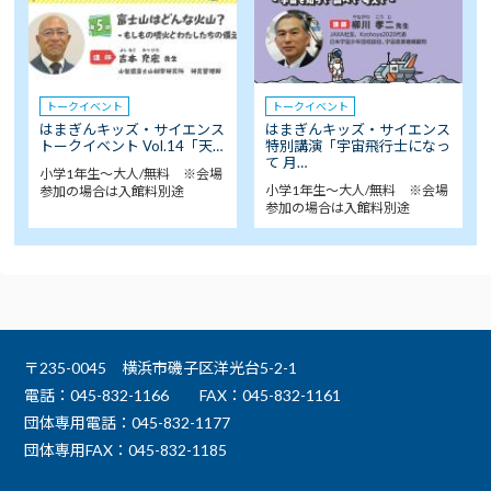
トークイベント
トークイベント
はまぎんキッズ・サイエンス
はまぎんキッズ・サイエンス
トークイベント Vol.14「天…
特別講演「宇宙飛行士になっ
て 月…
小学1年生～大人/無料 ※会場
小学1年生～大人/無料 ※会場
参加の場合は入館料別途
参加の場合は入館料別途
〒235-0045 横浜市磯子区洋光台5-2-1
電話：045-832-1166
FAX：045-832-1161
団体専用電話：045-832-1177
団体専用FAX：045-832-1185