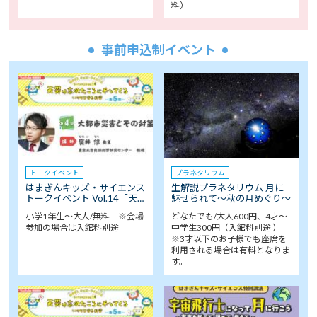
料）
事前申込制イベント
トークイベント
プラネタリウム
はまぎんキッズ・サイエンス
生解説プラネタリウム 月に
トークイベント Vol.14「天…
魅せられて～秋の月めぐり～
小学1年生～大人/無料 ※会場
どなたでも/大人600円、4才～
参加の場合は入館料別途
中学生300円（入館料別途 ）
※3才以下のお子様でも座席を
利用される場合は有料となりま
す。