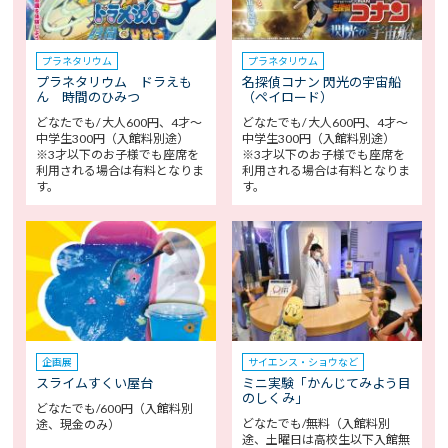
プラネタリウム
プラネタリウム
プラネタリウム ドラえも
名探偵コナン 閃光の宇宙船
ん 時間のひみつ
（ペイロード）
どなたでも/ 大人600円、4才～
どなたでも/ 大人600円、4才～
中学生300円（入館料別途）
中学生300円（入館料別途）
※3才以下のお子様でも座席を
※3才以下のお子様でも座席を
利用される場合は有料となりま
利用される場合は有料となりま
す。
す。
企画展
サイエンス・ショウなど
スライムすくい屋台
ミニ実験「かんじてみよう目
のしくみ」
どなたでも/600円（入館料別
どなたでも/無料（入館料別
途、現金のみ）
途、土曜日は高校生以下入館無