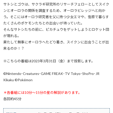
サトシとゴウは、サクラギ研究所のリサーチフェローとしてスイク
ンとオーロラの関係を調査するため、オーロラビレッジへと向か
う。そこにはオーロラ研究者を父に持つ少女エマや、雪原で暮らす
たくさんのポケモンたちとの出会いが待っていた。
そんなサトシたちの前に、ピカチュウをゲットしようとロケット団
が現れる。
果たして無事にオーロラへたどり着き、スイクンに出会うことが出
来るのか！？
※こちらの番組は2023年3月31日（金）まで投影します。
©Nintendo･Creatures･GAME FREAK･TV Tokyo･ShoPro･JR
Kikaku ©Pokémon
＊各番組には10分～15分の星の解説があります。
各回約45分