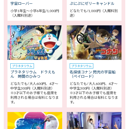
宇宙ローバー
ぷにぷにゼリーキャンドル
小学1年生～小学6年生/1,000円
どなたでも/1,000円（入館料別
（入館料別途）
途）
プラネタリウム
プラネタリウム
プラネタリウム ドラえも
名探偵コナン 閃光の宇宙船
ん 時間のひみつ
（ペイロード）
どなたでも/ 大人600円、4才～
どなたでも/ 大人600円、4才～
中学生300円（入館料別途）
中学生300円（入館料別途）
※3才以下のお子様でも座席を
※3才以下のお子様でも座席を
利用される場合は有料となりま
利用される場合は有料となりま
す。
す。