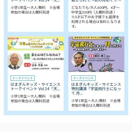
小学1年生～大人/無料 ※会場
どなたでも/大人600円、4才～
参加の場合は入館料別途
中学生300円（入館料別途 ）
※3才以下のお子様でも座席を
利用される場合は有料となりま
す。
トークイベント
トークイベント
はまぎんキッズ・サイエンス
はまぎんキッズ・サイエンス
トークイベント Vol.14「天…
特別講演「宇宙飛行士になっ
て 月…
小学1年生～大人/無料 ※会場
小学1年生～大人/無料 ※会場
参加の場合は入館料別途
参加の場合は入館料別途