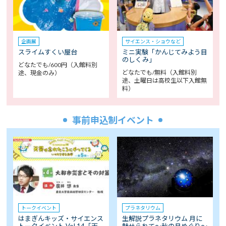
企画展
サイエンス・ショウなど
スライムすくい屋台
ミニ実験「かんじてみよう目
のしくみ」
どなたでも/600円（入館料別
どなたでも/無料（入館料別
途、現金のみ）
途、土曜日は高校生以下入館無
料）
事前申込制イベント
トークイベント
プラネタリウム
はまぎんキッズ・サイエンス
生解説プラネタリウム 月に
トークイベント Vol.14「天…
魅せられて～秋の月めぐり～