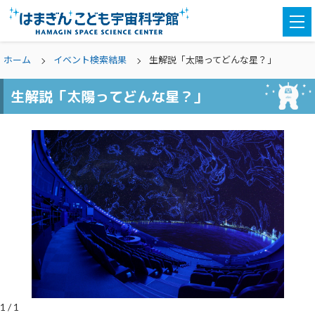
togg
navi
ホーム
イベント検索結果
生解説「太陽ってどんな星？」
生解説「太陽ってどんな星？」
1
/
1