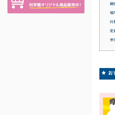
開
場
対
定
参
お