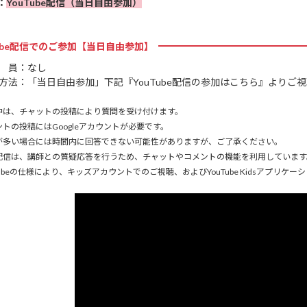
：
YouTube配信（当日自由参加）
Tube配信でのご参加【当日自由参加】
 員：なし
方法：「当日自由参加」下記『YouTube配信の参加はこちら』よりご
中は、チャットの投稿により質問を受け付けます。
トの投稿にはGoogleアカウントが必要です。
が多い場合には時間内に回答できない可能性がありますが、ご了承ください。
配信は、講師との質疑応答を行うため、チャットやコメントの機能を利用しています
ubeの仕様により、キッズアカウントでのご視聴、およびYouTube Kidsアプリ