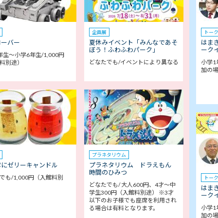
企画展
トー
ローバー
夏休みイベント「みんなであそ
はま
ぼう！ふわふわパーク」
ークイ
年生～小学6年生/1,000円
どなたでも/イベントにより異なる
小学1
料別途）
加の
プラネタリウム
ぷにゼリーキャンドル
プラネタリウム ドラえもん
時間のひみつ
でも/1,000円（入館料別
トー
どなたでも/ 大人600円、4才～中
はま
学生300円（入館料別途） ※3才
ークイ
以下のお子様でも座席を利用され
小学1
る場合は有料となります。
加の