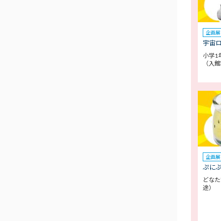
企画展
宇宙
小学1
（入館
企画展
ぷに
どなた
途）