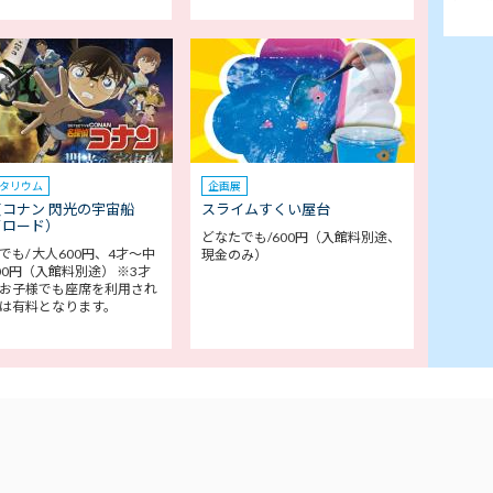
タリウム
企画展
コナン 閃光の宇宙船
スライムすくい屋台
イロード）
どなたでも/600円（入館料別途、
でも/ 大人600円、4才～中
現金のみ）
00円（入館料別途） ※3才
お子様でも座席を利用され
は有料となります。