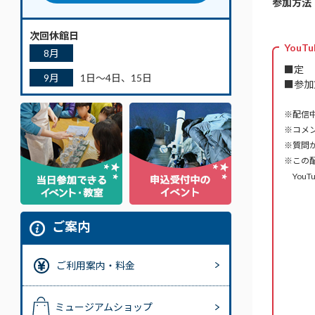
参加方法
次回休館日
You
8月
■定
9月
1日～4日、15日
■参加
※配信
※コメン
※質問
※この
YouT
ご案内
ご利用案内・料金
ミュージアムショップ