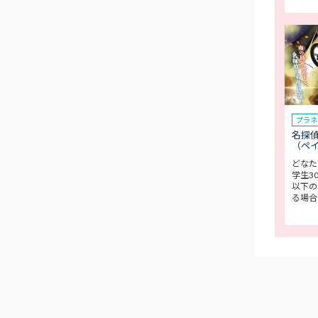
プラネ
名探偵
（ペ
どなた
学生3
以下の
る場合