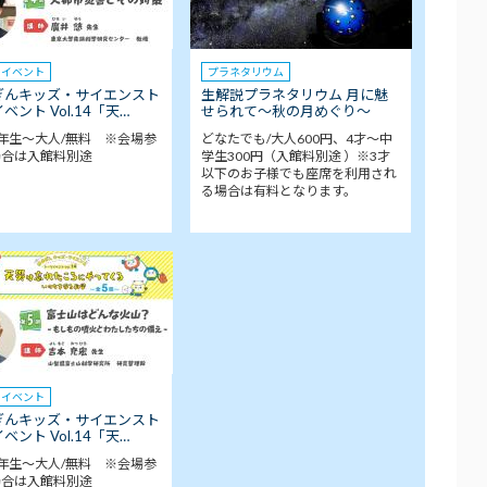
クイベント
プラネタリウム
ぎんキッズ・サイエンスト
生解説プラネタリウム 月に魅
ベント Vol.14「天…
せられて～秋の月めぐり～
年生～大人/無料 ※会場参
どなたでも/大人600円、4才～中
場合は入館料別途
学生300円（入館料別途 ）※3才
以下のお子様でも座席を利用され
る場合は有料となります。
クイベント
ぎんキッズ・サイエンスト
ベント Vol.14「天…
年生～大人/無料 ※会場参
場合は入館料別途