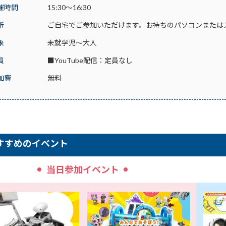
催時間
15:30～16:30
所
ご自宅でご参加いただけます。お持ちのパソコンまたは
象
未就学児～大人
員
■YouTube配信：定員なし
加費
無料
すすめのイベント
当日参加イベント