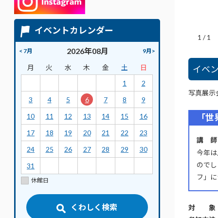
イベントカレンダー
1
/
1
2026年08月
< 7月
9月>
月
火
水
木
金
土
日
イベ
1
2
写真展示
3
4
5
6
7
8
9
「世
10
11
12
13
14
15
16
17
18
19
20
21
22
23
講 師
24
25
26
27
28
29
30
今年は
のでし
31
フ」に
休館日
くわしく検索
対 象