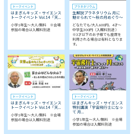
トークイベント
プラネタリウム
はまぎんキッズ・サイエンス
生解説プラネタリウム 月に
トークイベント Vol.14「天…
魅せられて～秋の月めぐり～
小学1年生～大人/無料 ※会場
どなたでも/大人600円、4才～
参加の場合は入館料別途
中学生300円（入館料別途 ）
※3才以下のお子様でも座席を
利用される場合は有料となりま
す。
トークイベント
トークイベント
はまぎんキッズ・サイエンス
はまぎんキッズ・サイエンス
トークイベント Vol.14「天…
特別講演「宇宙飛行士になっ
て 月…
小学1年生～大人/無料 ※会場
小学1年生～大人/無料 ※会場
参加の場合は入館料別途
参加の場合は入館料別途