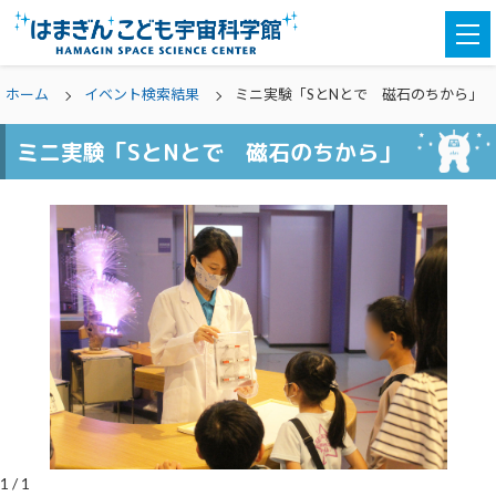
togg
navi
ホーム
イベント検索結果
ミニ実験「SとNとで 磁石のちから」
ミニ実験「SとNとで 磁石のちから」
1
/
1