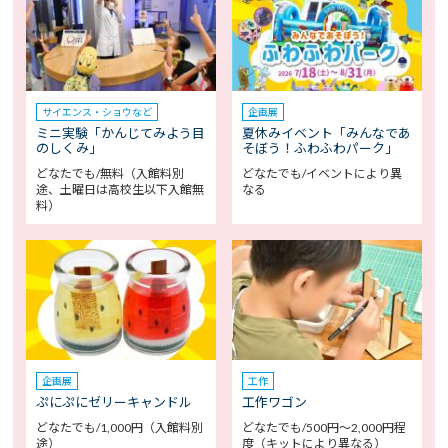
サイエンス・ショウなど
企画展
ミニ実験「かんじてみよう目
夏休みイベント「みんなであ
のしくみ」
そぼう！ふわふわパーク」
どなたでも/無料（入館料別
どなたでも/イベントにより異
途、土曜日は高校生以下入館無
なる
料）
企画展
工作
ぷにぷにゼリーキャンドル
工作ワゴン
どなたでも/1,000円（入館料別
どなたでも/500円～2,000円程
途）
度（キットにより異なる）