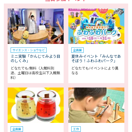
サイエンス・ショウなど
企画展
ミニ実験「かんじてみよう目
夏休みイベント「みんなであ
のしくみ」
そぼう！ふわふわパーク」
どなたでも/無料（入館料別
どなたでも/イベントにより異
途、土曜日は高校生以下入館無
なる
料）
企画展
工作