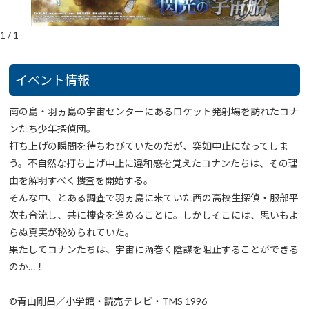
1
/
1
イベント情報
南の島・羽ヵ島の宇宙センターにあるロケット発射場を訪れたコナ
ンたち少年探偵団。
打ち上げの瞬間を待ちわびていたのだが、突如中止になってしま
う。不自然な打ち上げ中止に違和感を覚えたコナンたちは、その理
由を解明すべく捜査を開始する。
そんな中、とある調査で羽ヵ島に来ていた西の高校生探偵・服部平
次も合流し、共に捜査を進めることに。しかしそこには、思いもよ
らぬ真実が秘められていた。
果たしてコナンたちは、宇宙に渦巻く陰謀を阻止することができる
のか…！
©青山剛昌／小学館・読売テレビ・TMS 1996