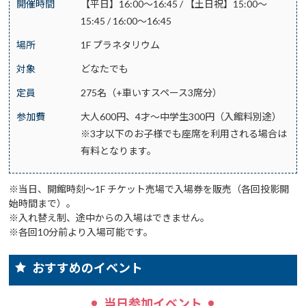
開催時間
【平日】16:00～16:45 / 【土日祝】15:00～
15:45 / 16:00～16:45
場所
1F プラネタリウム
対象
どなたでも
定員
275名（+車いすスペース3席分）
参加費
大人600円、4才～中学生300円（入館料別途）
※3才以下のお子様でも座席を利用される場合は
有料となります。
※当日、開館時刻～1F チケット売場で入場券を販売（各回投影開
始時間まで）。
※入れ替え制、途中からの入場はできません。
※各回10分前より入場可能です。
おすすめのイベント
当日参加イベント