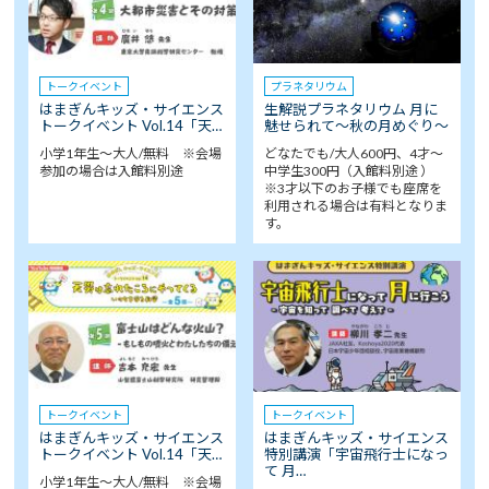
トークイベント
プラネタリウム
はまぎんキッズ・サイエンス
生解説プラネタリウム 月に
トークイベント Vol.14「天…
魅せられて～秋の月めぐり～
小学1年生～大人/無料 ※会場
どなたでも/大人600円、4才～
参加の場合は入館料別途
中学生300円（入館料別途 ）
※3才以下のお子様でも座席を
利用される場合は有料となりま
す。
トークイベント
トークイベント
はまぎんキッズ・サイエンス
はまぎんキッズ・サイエンス
トークイベント Vol.14「天…
特別講演「宇宙飛行士になっ
て 月…
小学1年生～大人/無料 ※会場