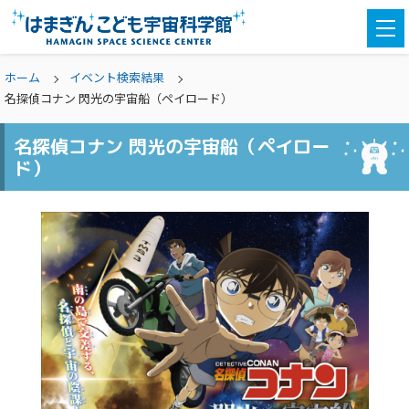
togg
navi
ホーム
イベント検索結果
名探偵コナン 閃光の宇宙船（ペイロード）
名探偵コナン 閃光の宇宙船（ペイロー
ド）