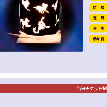
対 象
定 員
会 場
参加費
当日チケット制