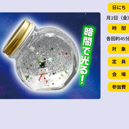
日にち
月2日（金
時 間
各回約45
対 象
定 員
会 場
参加費