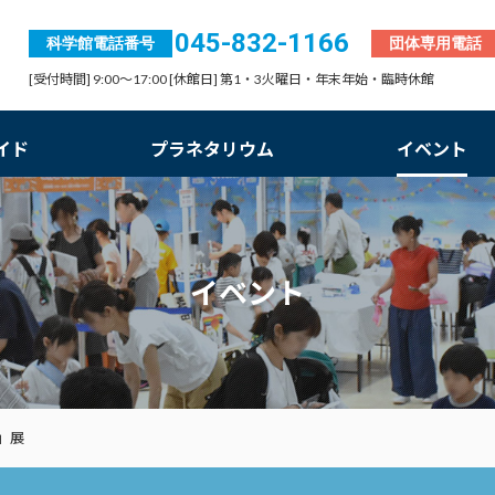
045-832-1166
科学館電話番号
団体専用電話
[受付時間] 9:00～17:00 [休館日] 第1・3火曜日・年末年始・臨時休館
イド
プラネタリウム
イベント
イベント
」展