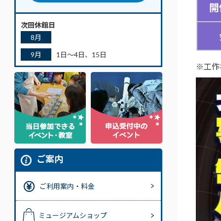
開
次回休館日
8月
9月
1日～4日、15日
※工作
ご案内
ご利用案内・料金
ミュージアムショップ