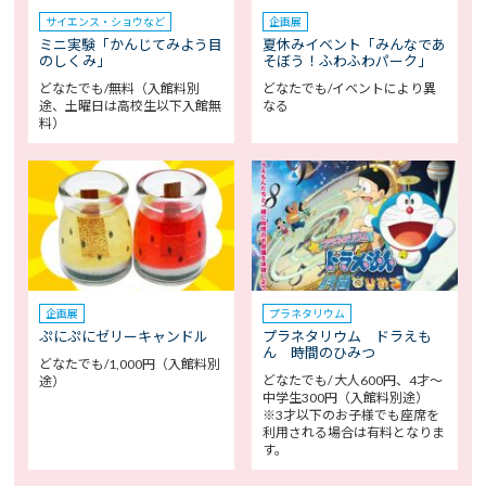
サイエンス・ショウなど
企画展
ミニ実験「かんじてみよう目
夏休みイベント「みんなであ
のしくみ」
そぼう！ふわふわパーク」
どなたでも/無料（入館料別
どなたでも/イベントにより異
途、土曜日は高校生以下入館無
なる
料）
企画展
プラネタリウム
ぷにぷにゼリーキャンドル
プラネタリウム ドラえも
ん 時間のひみつ
どなたでも/1,000円（入館料別
どなたでも/ 大人600円、4才～
途）
中学生300円（入館料別途）
※3才以下のお子様でも座席を
利用される場合は有料となりま
す。