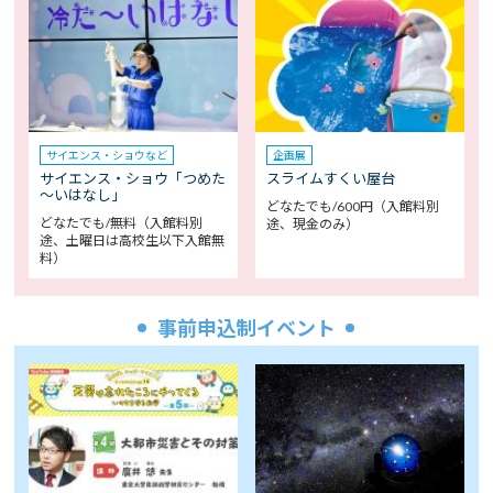
サイエンス・ショウなど
企画展
サイエンス・ショウ「つめた
スライムすくい屋台
～いはなし」
どなたでも/600円（入館料別
どなたでも/無料（入館料別
途、現金のみ）
途、土曜日は高校生以下入館無
料）
事前申込制イベント