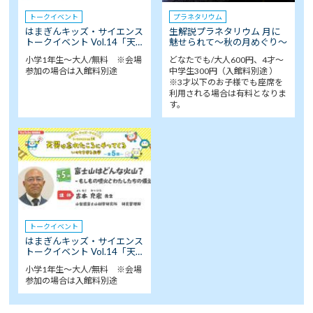
トークイベント
プラネタリウム
はまぎんキッズ・サイエンス
生解説プラネタリウム 月に
トークイベント Vol.14「天…
魅せられて～秋の月めぐり～
小学1年生～大人/無料 ※会場
どなたでも/大人600円、4才～
参加の場合は入館料別途
中学生300円（入館料別途 ）
※3才以下のお子様でも座席を
利用される場合は有料となりま
す。
トークイベント
はまぎんキッズ・サイエンス
トークイベント Vol.14「天…
小学1年生～大人/無料 ※会場
参加の場合は入館料別途